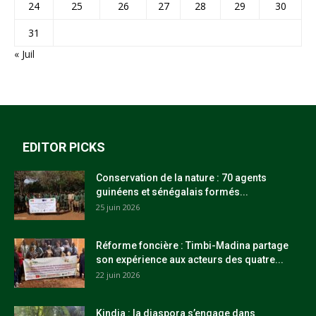
24
25
26
27
28
29
30
31
« Juil
EDITOR PICKS
Conservation de la nature : 70 agents
guinéens et sénégalais formés...
25 juin 2026
Réforme foncière : Timbi-Madina partage
son expérience aux acteurs des quatre...
22 juin 2026
Kindia : la diaspora s’engage dans