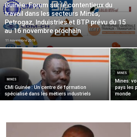
Guinée: Forum sur le contentieux du
travail dans les secteurs Mines,
Petrogaz, Induistries et BTP prévu du 15
au 16 novembre prochain
11 novembre 2019
MINES
MINES
Mines: vo
CMI Guinée : Un centre de formation
pays les 
spécialisé dans les métiers industriels
monde