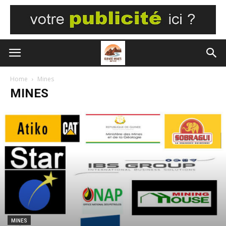
Home
Mines
MINES
MINES