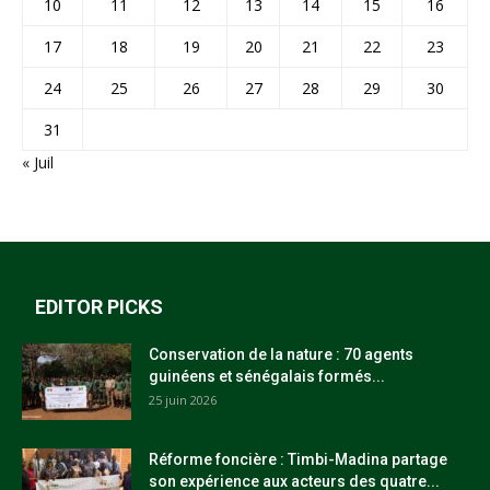
10
11
12
13
14
15
16
17
18
19
20
21
22
23
24
25
26
27
28
29
30
31
« Juil
EDITOR PICKS
Conservation de la nature : 70 agents
guinéens et sénégalais formés...
25 juin 2026
Réforme foncière : Timbi-Madina partage
son expérience aux acteurs des quatre...