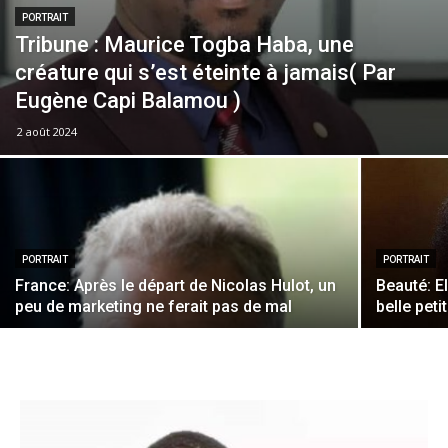
PORTRAIT
Tribune : Maurice Togba Haba, une
créature qui s’est éteinte à jamais( Par
Eugène Capi Balamou )
2 août 2024
PORTRAIT
PORTRAIT
France: Après le départ de Nicolas Hulot, un
Beauté: E
peu de marketing ne ferait pas de mal
belle peti