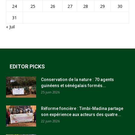
24
25
26
27
28
29
30
31
« Juil
EDITOR PICKS
Conservation de la nature : 70 agents
guinéens et sénégalais formés...
25 juin 2026
Réforme foncière : Timbi-Madina partage
son expérience aux acteurs des quatre...
22 juin 2026