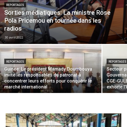
REPORTAGES
Sorties médiatiques: La ministre Rose
Pola Pricemou en tournée dans les
radios
30 avril 2022
REPORTAGES
REPORTAGES
Guinée: Le président Mamady Doumbouya
Secteur pr
invite les responsables du patronat à
Gouvernan
concentrer leurs efforts pour conquérir le
CGE-GUI,
marché international
exhorte l