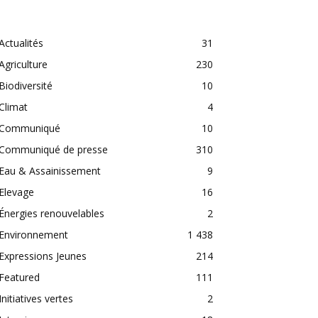
CATEGORIES
Actualités
31
Agriculture
230
Biodiversité
10
Climat
4
Communiqué
10
Communiqué de presse
310
Eau & Assainissement
9
Elevage
16
Énergies renouvelables
2
Environnement
1 438
Expressions Jeunes
214
Featured
111
Initiatives vertes
2