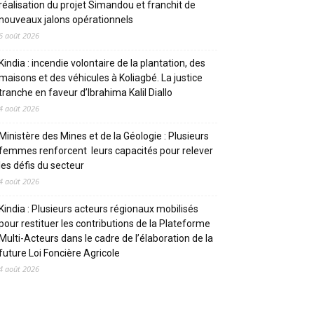
réalisation du projet Simandou et franchit de
nouveaux jalons opérationnels
6 août 2026
Kindia : incendie volontaire de la plantation, des
maisons et des véhicules à Koliagbé. La justice
tranche en faveur d’Ibrahima Kalil Diallo
4 août 2026
Ministère des Mines et de la Géologie : Plusieurs
femmes renforcent leurs capacités pour relever
les défis du secteur
4 août 2026
Kindia : Plusieurs acteurs régionaux mobilisés
pour restituer les contributions de la Plateforme
Multi-Acteurs dans le cadre de l’élaboration de la
future Loi Foncière Agricole
4 août 2026