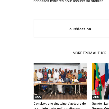
richesses minières pour assurer sa stabilité
La Rédaction
RELATED ARTICLES
MORE FROM AUTHOR
ODD
ODD
Conakry : une vingtaine d’acteurs de
Guinée : La
la société civile en formation sur
Groupe Méd