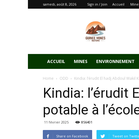
samedi, août 8, 2026
Sign in / Join
Accueil
Mine
ACCUEIL
MINES
ENVIRONNEMENT
Home
ODD
Kindia: l’érudit El hadj Abdoul Wakil K
Kindia: l’érudit
potable à l’éc
11 février 2025
856401
Share on Facebook
Tweet on Twitt