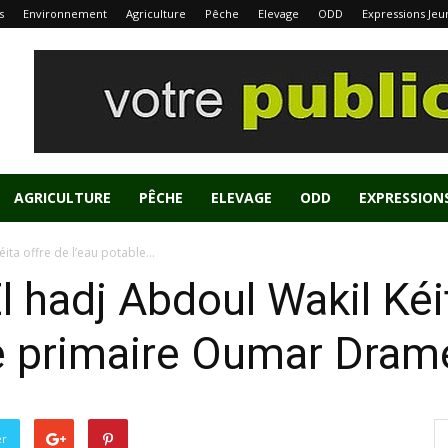
s
Environnement
Agriculture
Pêche
Elevage
ODD
Expressions Jeu
AGRICULTURE
PÊCHE
ELEVAGE
ODD
EXPRESSION
éita offre de l’eau potable...
 El hadj Abdoul Wakil Kéi
ole primaire Oumar Dra
er