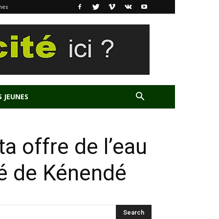
nes
S JEUNES
ta offre de l’eau
mé de Kénendé