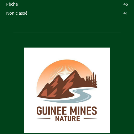
Pêche
46
Non classé
41