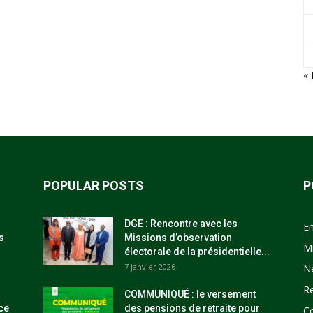
« 
POPULAR POSTS
P
DGE : Rencontre avec les
E
s
Missions d’observation
M
électorale de la présidentielle...
7 janvier 2026
N
R
COMMUNIQUÉ : le versement
ce
des pensions de retraite pour
C