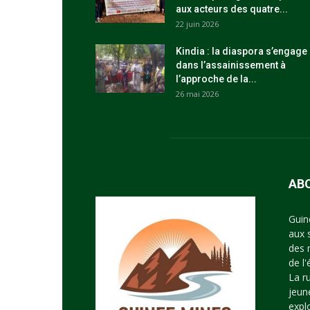
aux acteurs des quatre...
22 juin 2026
Kindia : la diaspora s’engage
dans l’assainissement à
l’approche de la...
26 mai 2026
AB
Guin
aux 
des 
de l
La r
jeun
expl