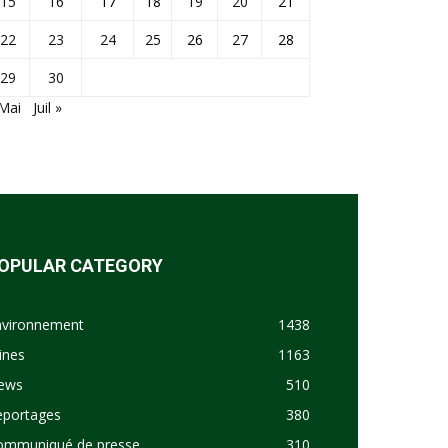
15
16
17
18
19
20
21
22
23
24
25
26
27
28
29
30
Mai
Juil »
OPULAR CATEGORY
nvironnement
1438
ines
1163
ews
510
eportages
380
ommuniqué de presse
310