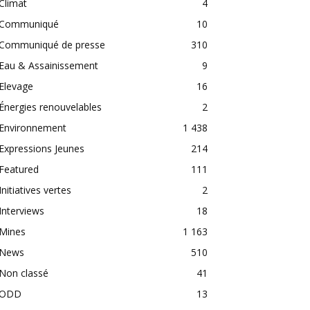
Climat
4
Communiqué
10
Communiqué de presse
310
Eau & Assainissement
9
Elevage
16
Énergies renouvelables
2
Environnement
1 438
Expressions Jeunes
214
Featured
111
Initiatives vertes
2
Interviews
18
Mines
1 163
News
510
Non classé
41
ODD
13