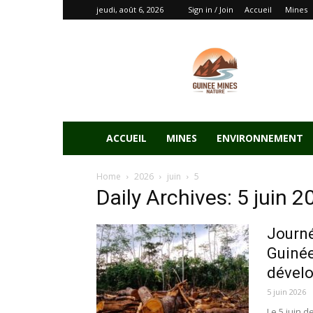
jeudi, août 6, 2026
Sign in / Join
Accueil
Mines
ACCUEIL
MINES
ENVIRONNEMENT
Home
2026
juin
5
Daily Archives: 5 juin 2
Journé
Guinée
dévelo
5 juin 2026
Le 5 juin 