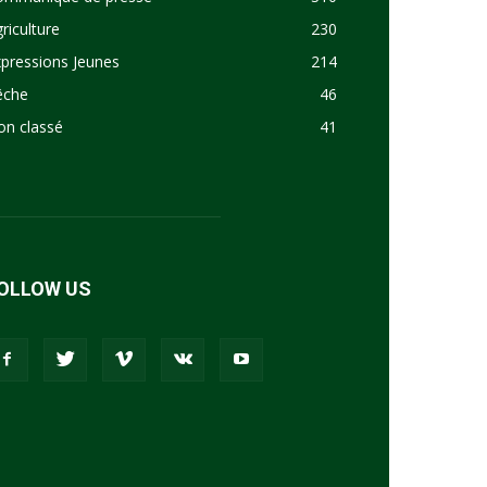
riculture
230
pressions Jeunes
214
êche
46
on classé
41
OLLOW US