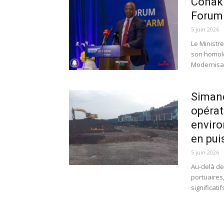
Conakr
Forum 
5 juin 2026
Le Ministr
son homolo
Modernisat
Simand
opérat
enviro
en pui
5 juin 2026
Au-delà de
portuaires
significati