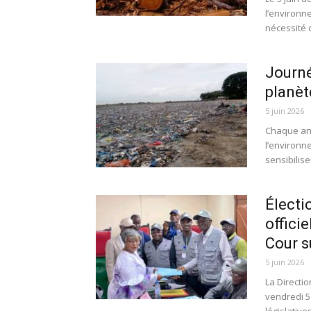
l’environn
nécessité d
Journé
planèt
5 juin 2026
Chaque ann
l’environn
sensibiliser
Électi
officie
Cour 
5 juin 2026
La Directio
vendredi 5 