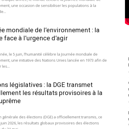
ement, une occasion de sensibiliser les populations à la
e...
e mondiale de l’environnement : la
e face à l’urgence d’agir
ée, le 5 juin, l’humanité célèbre la Journée mondiale de
ement, une initiative des Nations Unies lancée en 1973 afin de
 les...
ons législatives : la DGE transmet
llement les résultats provisoires à la
suprême
n générale des élections (DGE) a officiellement transmis, ce
juin 2026, les résultats globaux provisoires des élections