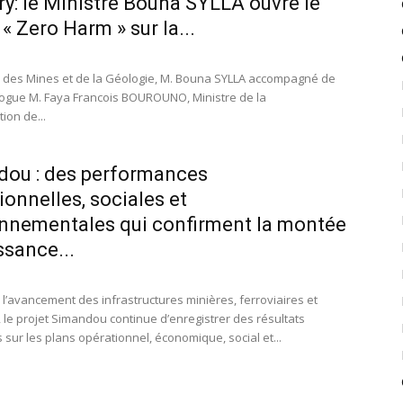
y: le Ministre Bouna SYLLA ouvre le
« Zero Harm » sur la...
e des Mines et de la Géologie, M. Bouna SYLLA accompagné de
gue M. Faya Francois BOUROUNO, Ministre de la
ion de...
ou : des performances
ionnelles, sociales et
nnementales qui confirment la montée
ssance...
 l’avancement des infrastructures minières, ferroviaires et
, le projet Simandou continue d’enregistrer des résultats
fs sur les plans opérationnel, économique, social et...