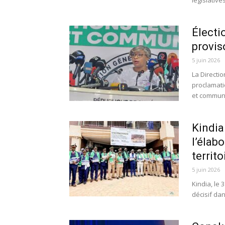
législative
Électio
provis
5 juin 2026
La Directio
proclamati
et communa
Kindia
l’élab
territo
5 juin 2026
Kindia, le
décisif dan