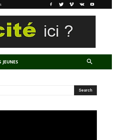
s
S JEUNES