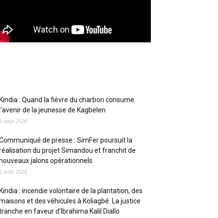
Articles récents
Kindia : Quand la fièvre du charbon consume
l’avenir de la jeunesse de Kagbelen
6 août 2026
Communiqué de presse : SimFer poursuit la
réalisation du projet Simandou et franchit de
nouveaux jalons opérationnels
6 août 2026
Kindia : incendie volontaire de la plantation, des
maisons et des véhicules à Koliagbé. La justice
tranche en faveur d’Ibrahima Kalil Diallo