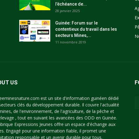
l’échéance de...
Ag
28 janvier 2025
Ex
Guinée: Forum sur le
P
contentieux du travail dans les
secteurs Mines,...
N
11 novembre 2019
OUT US
F
eeminesnature.com est un site d'information guinéen dédié
secteurs clés du développement durable. Il couvre l'actualité
mines, de l'environnement, de l'agriculture, de la pêche et
'élevage , tout en suivant les avancées des ODD en Guinée.
ubrique Expressions Jeunes offre un espace d'échange aux
es. Engagé pour une information fiable, il promet une
oitation responsable et un avenir durable pour tous.