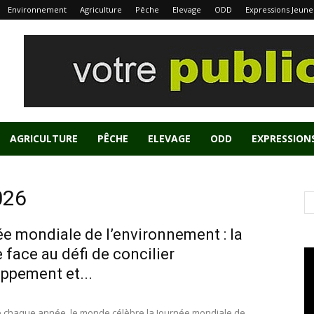
Environnement
Agriculture
Pêche
Elevage
ODD
Expressions Jeune
AGRICULTURE
PÊCHE
ELEVAGE
ODD
EXPRESSION
026
e mondiale de l’environnement : la
 face au défi de concilier
ppement et...
de chaque année, le monde célèbre la Journée mondiale de