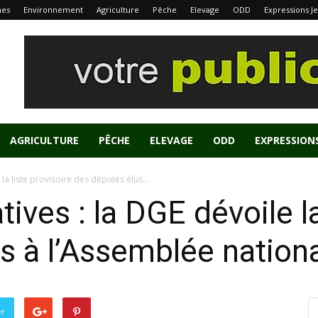
nes
Environnement
Agriculture
Pêche
Elevage
ODD
Expressions J
AGRICULTURE
PÊCHE
ELEVAGE
ODD
EXPRESSION
 la liste provisoire des députés élus...
tives : la DGE dévoile l
s à l’Assemblée nation
er