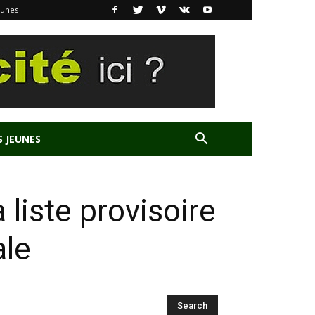
eunes
S JEUNES
a liste provisoire
ale