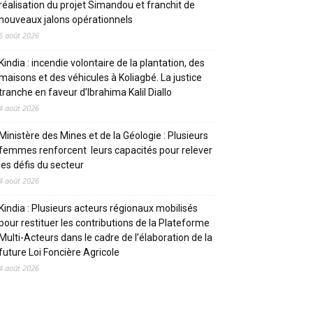
réalisation du projet Simandou et franchit de
nouveaux jalons opérationnels
6 août 2026
Kindia : incendie volontaire de la plantation, des
maisons et des véhicules à Koliagbé. La justice
tranche en faveur d’Ibrahima Kalil Diallo
4 août 2026
Ministère des Mines et de la Géologie : Plusieurs
femmes renforcent leurs capacités pour relever
les défis du secteur
4 août 2026
Kindia : Plusieurs acteurs régionaux mobilisés
pour restituer les contributions de la Plateforme
Multi-Acteurs dans le cadre de l’élaboration de la
future Loi Foncière Agricole
4 août 2026