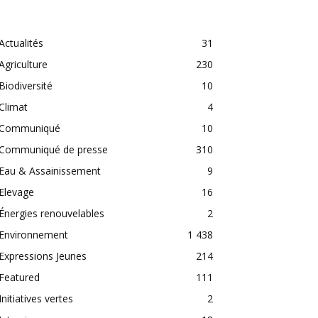
CATEGORIES
Actualités
31
Agriculture
230
Biodiversité
10
Climat
4
Communiqué
10
Communiqué de presse
310
Eau & Assainissement
9
Elevage
16
Énergies renouvelables
2
Environnement
1 438
Expressions Jeunes
214
Featured
111
Initiatives vertes
2