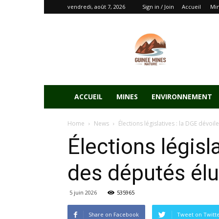
vendredi, août 7, 2026
Sign in / Join
Accueil
Mi
ACCUEIL
MINES
ENVIRONNEMENT
Home
News
Élections législatives : la DGE dévoile
Élections législa
des députés élu
5 juin 2026
535965
Share on Facebook
Tweet on Twitt