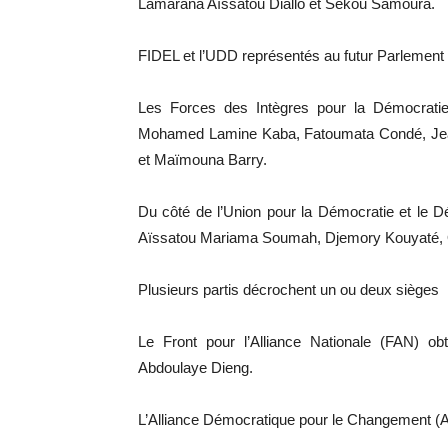
Lamarana Aïssatou Diallo et Sékou Samoura.
FIDEL et l’UDD représentés au futur Parlement
Les Forces des Intègres pour la Démocratie 
Mohamed Lamine Kaba, Fatoumata Condé, Jea
et Maïmouna Barry.
Du côté de l’Union pour la Démocratie et le 
Aïssatou Mariama Soumah, Djemory Kouyaté, O
Plusieurs partis décrochent un ou deux sièges
Le Front pour l’Alliance Nationale (FAN) o
Abdoulaye Dieng.
L’Alliance Démocratique pour le Changement (A