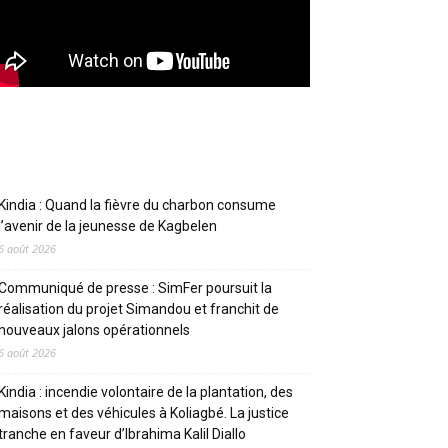
Articles récents
Kindia : Quand la fièvre du charbon consume
l’avenir de la jeunesse de Kagbelen
6 août 2026
Communiqué de presse : SimFer poursuit la
réalisation du projet Simandou et franchit de
nouveaux jalons opérationnels
6 août 2026
Kindia : incendie volontaire de la plantation, des
maisons et des véhicules à Koliagbé. La justice
tranche en faveur d’Ibrahima Kalil Diallo