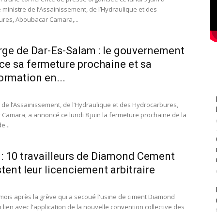
 ministre de l’Assainissement, de l’Hydraulique et des
res, Aboubacar Camara,...
ge de Dar-Es-Salam : le gouvernement
e sa fermeture prochaine et sa
ormation en...
e de l’Assainissement, de l’Hydraulique et des Hydrocarbures,
Camara, a annoncé ce lundi 8 juin la fermeture prochaine de la
e...
 : 10 travailleurs de Diamond Cement
tent leur licenciement arbitraire
ois après la grève qui a secoué l'usine de ciment Diamond
lien avec l'application de la nouvelle convention collective des