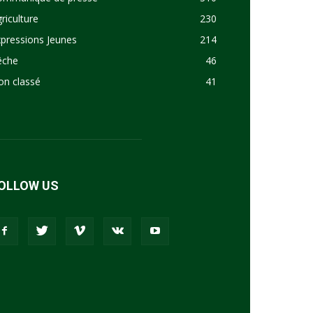
riculture
230
pressions Jeunes
214
êche
46
on classé
41
OLLOW US