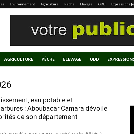
nes
Environnement
Agriculture
Pêche
Elevage
ODD
Expressions J
AGRICULTURE
PÊCHE
ELEVAGE
ODD
EXPRESSION
026
issement, eau potable et
arbures : Aboubacar Camara dévoile
iorités de son département
on d’une conférence de presse organisée ce lundi 9 juin à