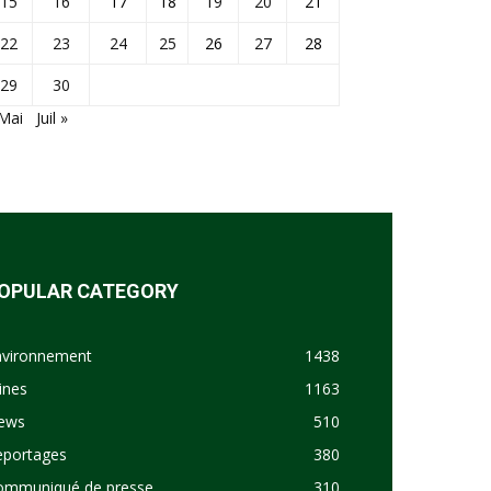
15
16
17
18
19
20
21
22
23
24
25
26
27
28
29
30
Mai
Juil »
OPULAR CATEGORY
nvironnement
1438
ines
1163
ews
510
eportages
380
ommuniqué de presse
310