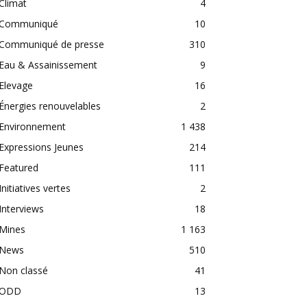
Climat
4
Communiqué
10
Communiqué de presse
310
Eau & Assainissement
9
Elevage
16
Énergies renouvelables
2
Environnement
1 438
Expressions Jeunes
214
Featured
111
Initiatives vertes
2
Interviews
18
Mines
1 163
News
510
Non classé
41
ODD
13