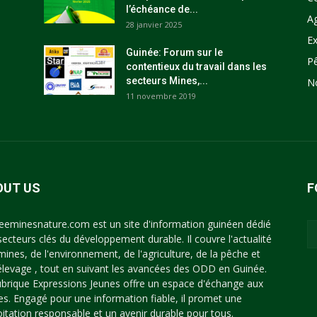
l’échéance de...
Ag
28 janvier 2025
Ex
Guinée: Forum sur le
P
contentieux du travail dans les
secteurs Mines,...
N
11 novembre 2019
OUT US
F
eeminesnature.com est un site d'information guinéen dédié
secteurs clés du développement durable. Il couvre l'actualité
mines, de l'environnement, de l'agriculture, de la pêche et
'élevage , tout en suivant les avancées des ODD en Guinée.
ubrique Expressions Jeunes offre un espace d'échange aux
es. Engagé pour une information fiable, il promet une
oitation responsable et un avenir durable pour tous.