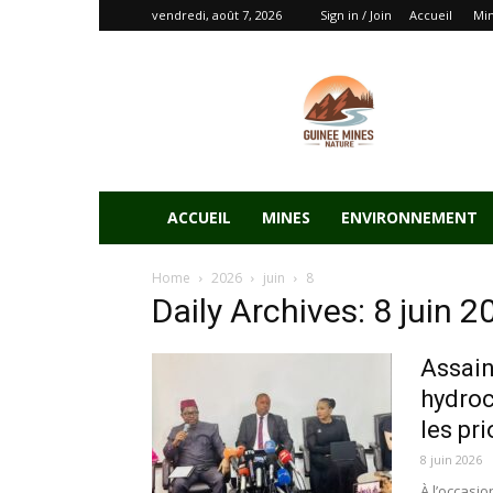
vendredi, août 7, 2026
Sign in / Join
Accueil
Mi
ACCUEIL
MINES
ENVIRONNEMENT
Home
2026
juin
8
Daily Archives: 8 juin 2
Assain
hydroc
les pr
8 juin 2026
À l’occasi