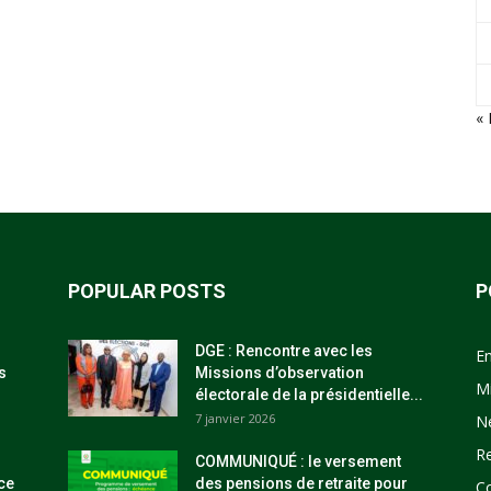
« 
POPULAR POSTS
P
DGE : Rencontre avec les
E
s
Missions d’observation
M
électorale de la présidentielle...
7 janvier 2026
N
R
COMMUNIQUÉ : le versement
ce
des pensions de retraite pour
C