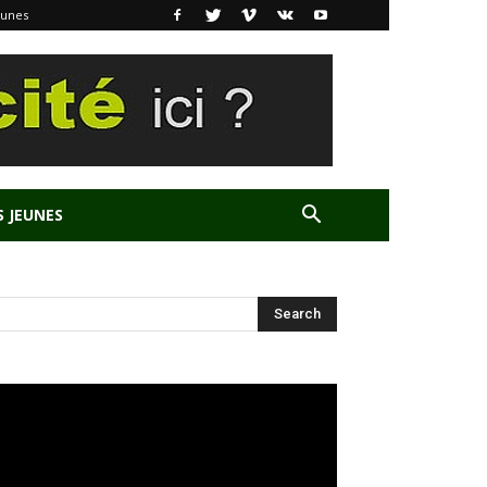
eunes
S JEUNES