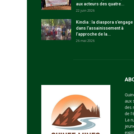
aux acteurs des quatre...
22 juin 2026
Kindia : la diaspora s’engage
dans l’assainissement à
l’approche de la...
26 mai 2026
AB
Guin
aux 
des 
de l
La r
jeun
expl