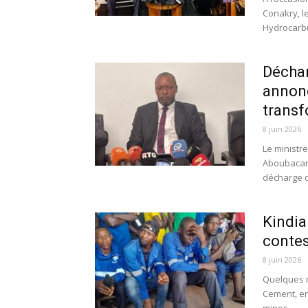
Conakry, le
Hydrocarbu
Déchar
annonc
transf
8 juin 2026
Le ministr
Aboubacar 
décharge d
Kindia
contes
8 juin 2026
Quelques m
Cement, en 