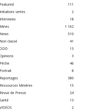
Featured
111
Initiatives vertes
2
Interviews
18
Mines
1 162
News
510
Non classé
41
ODD
13
Opinions
3
Pêche
46
Portrait
8
Reportages
380
Ressources Minières
15
Revue de Presse
24
Santé
13
VIDEOS
2