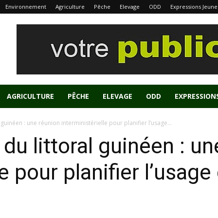
Environnement
Agriculture
Pêche
Elevage
ODD
Expressions Jeune
AGRICULTURE
PÊCHE
ELEVAGE
ODD
EXPRESSION
guinéen : une réunion interministérielle pour planifier l’usage...
du littoral guinéen : u
le pour planifier l’usage