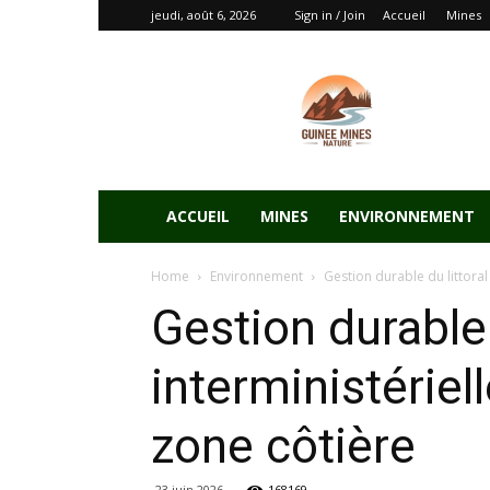
jeudi, août 6, 2026
Sign in / Join
Accueil
Mines
ACCUEIL
MINES
ENVIRONNEMENT
Home
Environnement
Gestion durable du littoral 
Gestion durable 
interministériel
zone côtière
23 juin 2026
168169