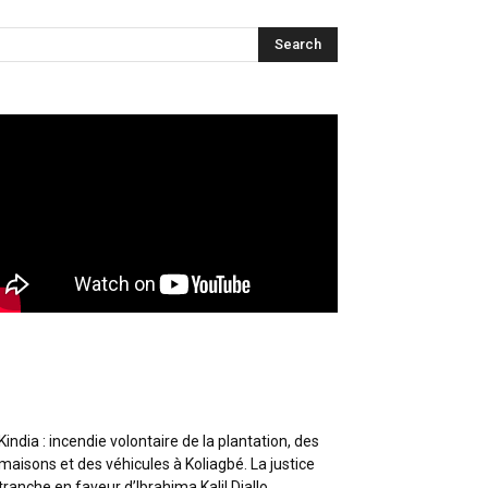
Articles récents
Kindia : incendie volontaire de la plantation, des
maisons et des véhicules à Koliagbé. La justice
tranche en faveur d’Ibrahima Kalil Diallo