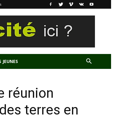
s
S JEUNES
ne réunion
 des terres en