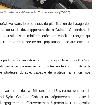
al de Surveillance et d’Observation Environnementale (CNSOE)
e décisive dans le processus de planification de l’usage des
 est au cœur du développement de la Guinée. Cependant, la
s, touristiques et minières crée des conflits d’usages qui
lles et la résilience de nos populations face aux effets du
épartements ministériels, il a souligné la nécessité d’une
matiques et environnementaux, votre leadership constitue le
e stratégie durable, capable de protéger à la fois nos
 »
elier au nom de la Ministre de l’Environnement et du
d Sylla, Chef de Cabinet du département, a salué la
mé l’engagement du Gouvernement à promouvoir une gestion