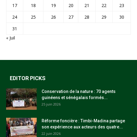
17
18
19
20
21
22
23
24
25
26
27
28
29
30
31
« Juil
EDITOR PICKS
Conservation de la nature : 70 agents
guinéens et sénégalais formés...
25 juin 2026
Réforme foncière : Timbi-Madina partage
son expérience aux acteurs des quatre...
22 juin 2026