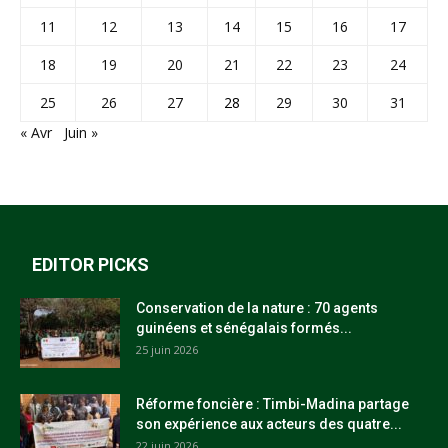
11
12
13
14
15
16
17
18
19
20
21
22
23
24
25
26
27
28
29
30
31
« Avr
Juin »
EDITOR PICKS
Conservation de la nature : 70 agents
guinéens et sénégalais formés...
25 juin 2026
Réforme foncière : Timbi-Madina partage
son expérience aux acteurs des quatre...
22 juin 2026