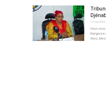
Tribun
Djénab
17 mai 2026
Vous vous 
Bangoura 
Alors, Mes