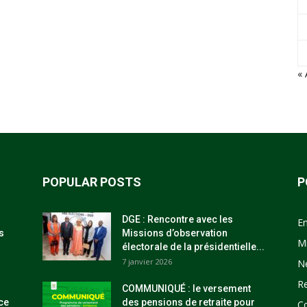
« 
POPULAR POSTS
P
DGE : Rencontre avec les
E
s
Missions d’observation
M
électorale de la présidentielle...
7 janvier 2026
N
R
COMMUNIQUÉ : le versement
ce
des pensions de retraite pour
C