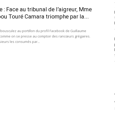
e : Face au tribunal de l’aigreur, Mme
ou Touré Camara triomphe par la...
bousculez au portillon du profil Facebook de Guillaume
comme on se presse au comptoir des rancœurs grégaires.
sieurs les consumés par...