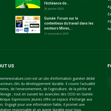
l’échéance de...
Ag
28 janvier 2025
Ex
Guinée: Forum sur le
P
contentieux du travail dans les
secteurs Mines,...
N
11 novembre 2019
OUT US
F
eeminesnature.com est un site d'information guinéen dédié
secteurs clés du développement durable. Il couvre l'actualité
mines, de l'environnement, de l'agriculture, de la pêche et
'élevage , tout en suivant les avancées des ODD en Guinée.
ubrique Expressions Jeunes offre un espace d'échange aux
es. Engagé pour une information fiable, il promet une
oitation responsable et un avenir durable pour tous.