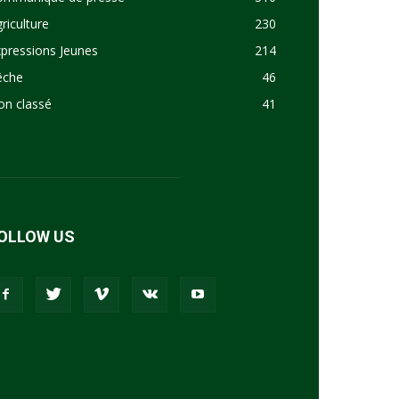
riculture
230
pressions Jeunes
214
êche
46
on classé
41
OLLOW US