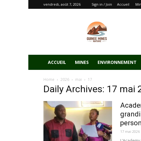
vendredi, août 7, 2026
Sign in / Join
Accueil
Mi
ACCUEIL
MINES
ENVIRONNEMENT
Home
2026
mai
17
Daily Archives: 17 mai
Academ
grandi
person
17 mai 2026
L’Academy 