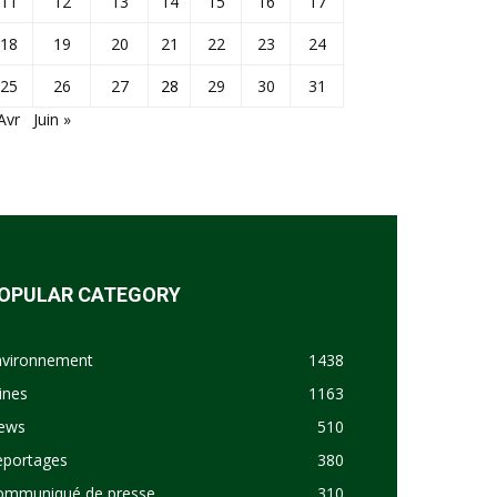
11
12
13
14
15
16
17
18
19
20
21
22
23
24
25
26
27
28
29
30
31
Avr
Juin »
OPULAR CATEGORY
nvironnement
1438
ines
1163
ews
510
eportages
380
ommuniqué de presse
310