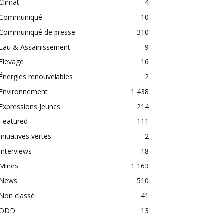
Climat
4
Communiqué
10
Communiqué de presse
310
Eau & Assainissement
9
Elevage
16
Énergies renouvelables
2
Environnement
1 438
Expressions Jeunes
214
Featured
111
Initiatives vertes
2
Interviews
18
Mines
1 163
News
510
Non classé
41
ODD
13