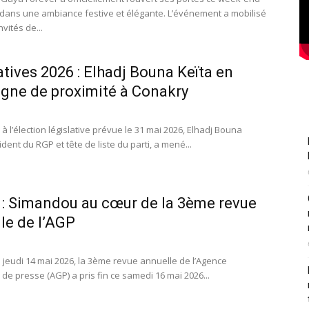
dans une ambiance festive et élégante. L’événement a mobilisé
nvités de...
atives 2026 : Elhadj Bouna Keïta en
ne de proximité à Conakry
à l’élection législative prévue le 31 mai 2026, Elhadj Bouna
ident du RGP et tête de liste du parti, a mené...
 : Simandou au cœur de la 3ème revue
le de l’AGP
 jeudi 14 mai 2026, la 3ème revue annuelle de l’Agence
de presse (AGP) a pris fin ce samedi 16 mai 2026...