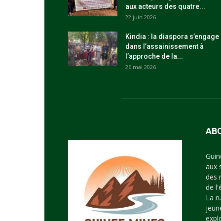
aux acteurs des quatre...
22 juin 2026
Kindia : la diaspora s’engage
dans l’assainissement à
l’approche de la...
26 mai 2026
AB
Guin
aux 
des 
de l
La r
jeun
expl