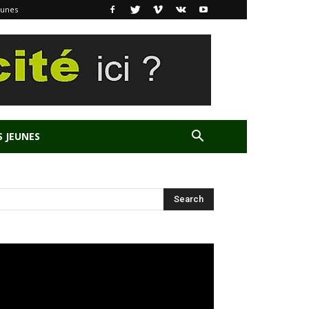
eunes
S JEUNES