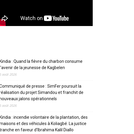
Articles récents
Kindia : Quand la fièvre du charbon consume
l’avenir de la jeunesse de Kagbelen
6 août 2026
Communiqué de presse : SimFer poursuit la
réalisation du projet Simandou et franchit de
nouveaux jalons opérationnels
6 août 2026
Kindia : incendie volontaire de la plantation, des
maisons et des véhicules à Koliagbé. La justice
tranche en faveur d’Ibrahima Kalil Diallo