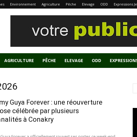
nes
Environnement
Agriculture
Pêche
Elevage
ODD
Expressions J
AGRICULTURE
PÊCHE
ELEVAGE
ODD
EXPRESSION
 2026
y Guya Forever : une réouverture
ose célébrée par plusieurs
nalités à Conakry
Guya Forever a officiellement rouvert ses portes ce week-end