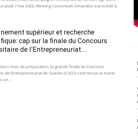
Le jeudi 7 mai 2026, Winning Consortium Simandou a procédé à
nement supérieur et recherche
ifique: cap sur la finale du Concours
itaire de l’Entrepreneuriat...
ieurs mois de préparation, la grande finale du Concours
ire de l’Entrepreneuriat de Guinée (CUEG) s’est tenue ce mardi
 un...