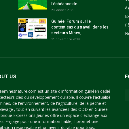
l’échéance de...
Ag
28 janvier 2025
Ex
Guinée: Forum sur le
P
contentieux du travail dans les
secteurs Mines,...
N
11 novembre 2019
OUT US
F
eeminesnature.com est un site d'information guinéen dédié
secteurs clés du développement durable. Il couvre l'actualité
mines, de l'environnement, de l'agriculture, de la pêche et
'élevage , tout en suivant les avancées des ODD en Guinée.
ubrique Expressions Jeunes offre un espace d'échange aux
es. Engagé pour une information fiable, il promet une
oitation responsable et un avenir durable pour tous.