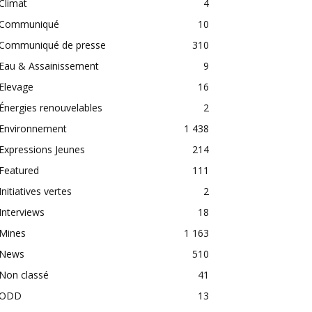
Climat
4
Communiqué
10
Communiqué de presse
310
Eau & Assainissement
9
Elevage
16
Énergies renouvelables
2
Environnement
1 438
Expressions Jeunes
214
Featured
111
Initiatives vertes
2
Interviews
18
Mines
1 163
News
510
Non classé
41
ODD
13