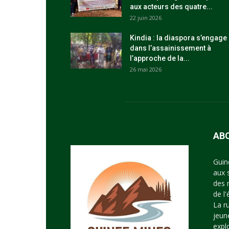
aux acteurs des quatre...
22 juin 2026
Kindia : la diaspora s’engage
dans l’assainissement à
l’approche de la...
26 mai 2026
AB
Guin
aux 
des 
de l
La r
jeun
expl