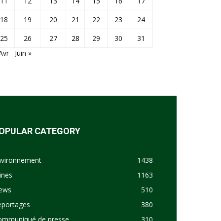
11
12
13
14
15
16
17
18
19
20
21
22
23
24
25
26
27
28
29
30
31
Avr
Juin »
OPULAR CATEGORY
nvironnement
1438
ines
1163
ews
510
eportages
380
ommuniqué de presse
310