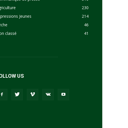
riculture
230
pressions Jeunes
214
êche
46
on classé
41
OLLOW US