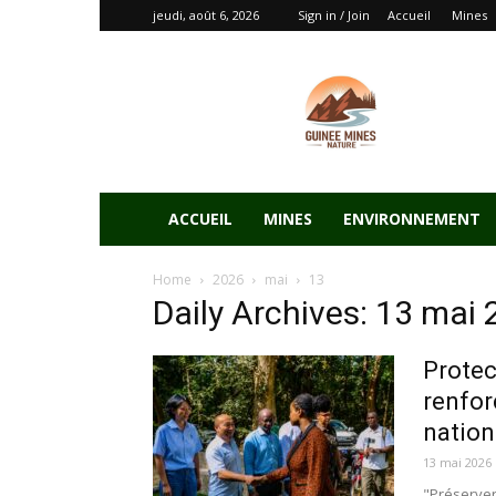
jeudi, août 6, 2026
Sign in / Join
Accueil
Mines
ACCUEIL
MINES
ENVIRONNEMENT
Home
2026
mai
13
Daily Archives: 13 mai
Protec
renfor
nation
13 mai 2026
"Préserver