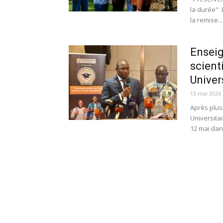
la durée" 
la remise...
Enseig
scient
Univers
13 mai 2026
Après plus
Universita
12 mai dans