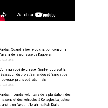
Articles récents
Kindia : Quand la fièvre du charbon consume
l’avenir de la jeunesse de Kagbelen
6 août 2026
Communiqué de presse : SimFer poursuit la
réalisation du projet Simandou et franchit de
nouveaux jalons opérationnels
6 août 2026
Kindia : incendie volontaire de la plantation, des
maisons et des véhicules à Koliagbé. La justice
tranche en faveur d’Ibrahima Kalil Diallo