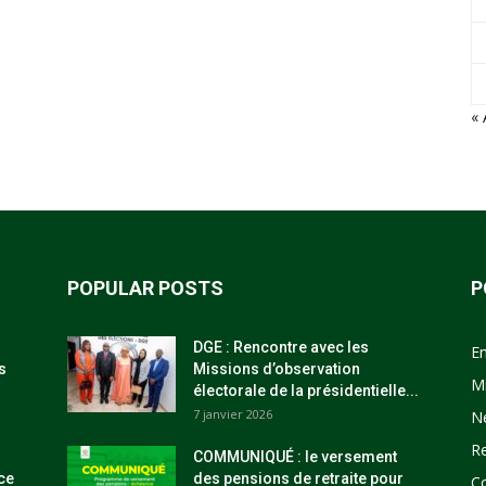
« 
POPULAR POSTS
P
DGE : Rencontre avec les
E
s
Missions d’observation
M
électorale de la présidentielle...
7 janvier 2026
N
R
COMMUNIQUÉ : le versement
ce
des pensions de retraite pour
C