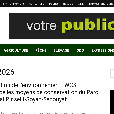
Environnement
Agriculture
Pêche
Elevage
ODD
Expressions Jeune
AGRICULTURE
PÊCHE
ELEVAGE
ODD
EXPRESSION
 2026
tion de l’environnement : WCS
ce les moyens de conservation du Parc
al Pinselli-Soyah-Sabouyah
 la biodiversité, accompagner les acteurs de terrain, agir dans