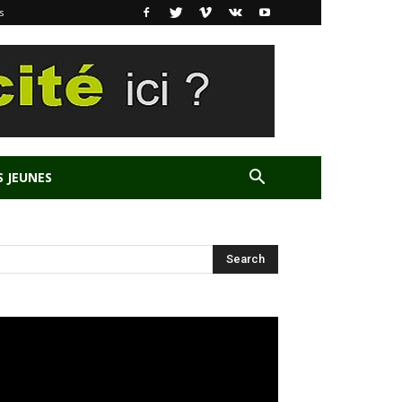
s
S JEUNES