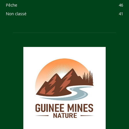
Pêche
46
Non classé
41