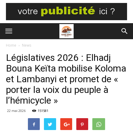
Home
News
Législatives 2026 : Elhadj
Bouna Keïta mobilise Koloma
et Lambanyi et promet de «
porter la voix du peuple à
l’hémicycle »
22 mai 2026
151581