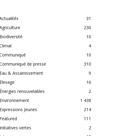
CATEGORIES
Actualités
31
Agriculture
230
Biodiversité
10
Climat
4
Communiqué
10
Communiqué de presse
310
Eau & Assainissement
9
Elevage
16
Énergies renouvelables
2
Environnement
1 438
Expressions Jeunes
214
Featured
111
Initiatives vertes
2