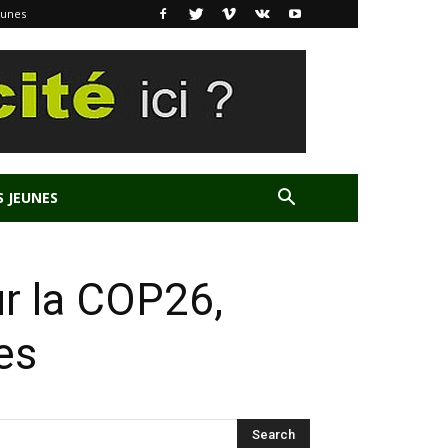
eunes
S JEUNES
ur la COP26,
es