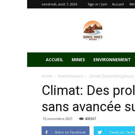
vendredi, août 7, 2026
Sign in / Join
Accueil
Mi
ACCUEIL
MINES
ENVIRONNEMENT
Home
Environnement
Climat: Des prolongations d
Climat: Des prol
sans avancée su
13 novembre 2021
408367
Share on Facebook
Tweet on Twitt