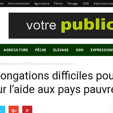
nes
Environnement
Agriculture
Pêche
Elevage
ODD
Expressions J
AGRICULTURE
PÊCHE
ELEVAGE
ODD
EXPRESSION
ifficiles pour la COP26, sans avancée sur l’aide aux...
ongations difficiles po
r l’aide aux pays pauvr
er