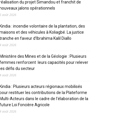
réalisation du projet Simandou et franchit de
nouveaux jalons opérationnels
6 août 2026
Kindia : incendie volontaire de la plantation, des
maisons et des véhicules à Koliagbé. La justice
tranche en faveur d’Ibrahima Kalil Diallo
4 août 2026
Ministère des Mines et de la Géologie : Plusieurs
femmes renforcent leurs capacités pour relever
les défis du secteur
4 août 2026
Kindia : Plusieurs acteurs régionaux mobilisés
pour restituer les contributions de la Plateforme
Multi-Acteurs dans le cadre de l’élaboration de la
future Loi Foncière Agricole
4 août 2026