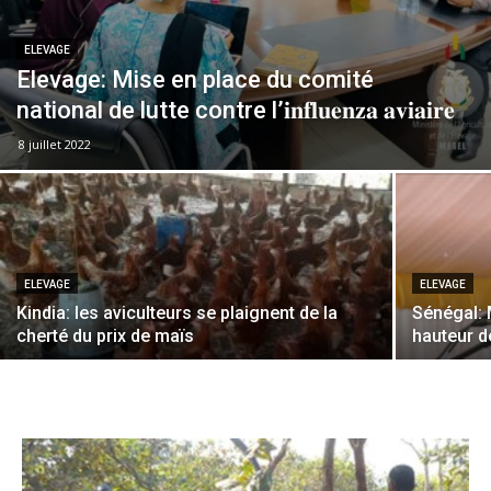
ELEVAGE
Elevage: Mise en place du comité
national de lutte contre l’𝐢𝐧𝐟𝐥𝐮𝐞𝐧𝐳𝐚 𝐚𝐯𝐢𝐚𝐢𝐫𝐞
8 juillet 2022
ELEVAGE
ELEVAGE
Kindia: les aviculteurs se plaignent de la
Sénégal: 
cherté du prix de maïs
hauteur d