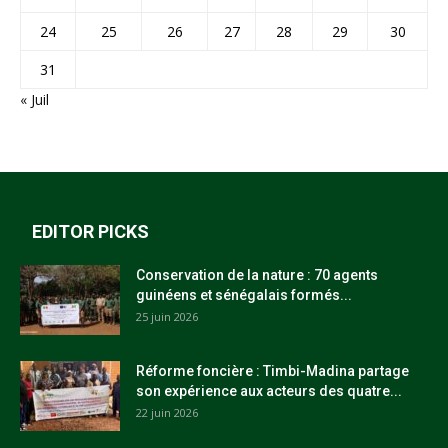
24
25
26
27
28
29
30
31
« Juil
EDITOR PICKS
Conservation de la nature : 70 agents
guinéens et sénégalais formés...
25 juin 2026
Réforme foncière : Timbi-Madina partage
son expérience aux acteurs des quatre...
22 juin 2026