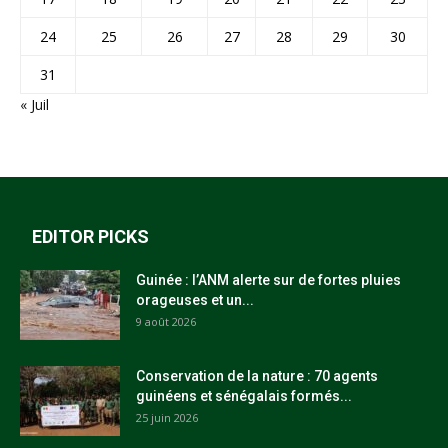
24
25
26
27
28
29
30
31
« Juil
EDITOR PICKS
Guinée : l’ANM alerte sur de fortes pluies
orageuses et un...
9 août 2026
Conservation de la nature : 70 agents
guinéens et sénégalais formés...
25 juin 2026