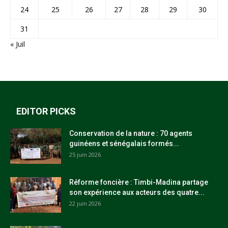
24
25
26
27
28
29
30
31
« Juil
EDITOR PICKS
Conservation de la nature : 70 agents
guinéens et sénégalais formés...
25 juin 2026
Réforme foncière : Timbi-Madina partage
son expérience aux acteurs des quatre...
22 juin 2026