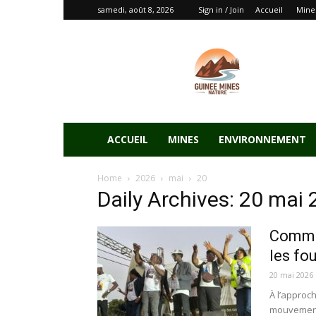
samedi, août 8, 2026
Sign in / Join
Accueil
Mine
ACCUEIL
MINES
ENVIRONNEMENT
Home
2026
mai
20
Daily Archives: 20 mai
Commun
les fou
20 mai 2026
À l’approc
mouvement