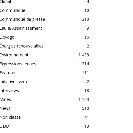
Climat
4
Communiqué
10
Communiqué de presse
310
Eau & Assainissement
9
Elevage
16
Énergies renouvelables
2
Environnement
1 438
Expressions Jeunes
214
Featured
111
Initiatives vertes
2
Interviews
18
Mines
1 163
News
510
Non classé
41
ODD
13