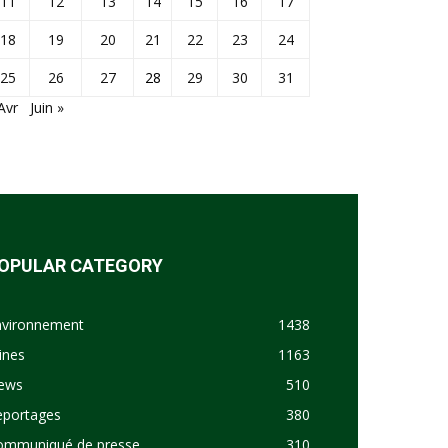
11
12
13
14
15
16
17
18
19
20
21
22
23
24
25
26
27
28
29
30
31
Avr
Juin »
OPULAR CATEGORY
nvironnement
1438
ines
1163
ews
510
eportages
380
ommuniqué de presse
310