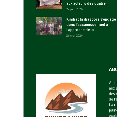
aux acteurs des quatre...
22 juin 2026
Kindia : la diaspora s’engage
dans l’assainissement à
l’approche de la...
26 mai 2026
AB
Guin
aux 
des 
de l
La r
jeun
expl