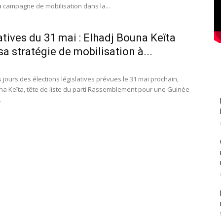
a campagne de mobilisation dans la...
atives du 31 mai : Elhadj Bouna Keïta
sa stratégie de mobilisation à...
 jours des élections législatives prévues le 31 mai prochain,
na Keïta, tête de liste du parti Rassemblement pour une Guinée
.