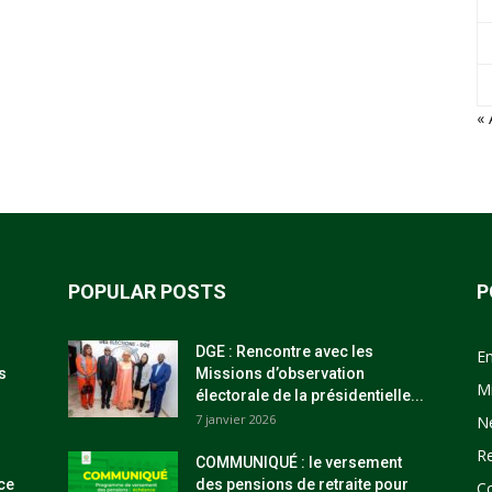
« 
POPULAR POSTS
P
DGE : Rencontre avec les
E
s
Missions d’observation
M
électorale de la présidentielle...
7 janvier 2026
N
R
COMMUNIQUÉ : le versement
ce
des pensions de retraite pour
C