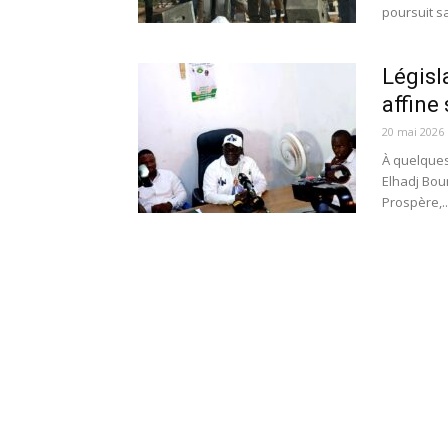
poursuit s
Législ
affine 
20 mai 2026
À quelques
Elhadj Bou
Prospère,..