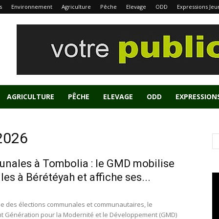
s
Environnement
Agriculture
Pêche
Elevage
ODD
Expressions Jeu
AGRICULTURE
PÊCHE
ELEVAGE
ODD
EXPRESSION
 2026
ales à Tombolia : le GMD mobilise
les à Bérétéyah et affiche ses...
he des élections communales et communautaires, le
 Génération pour la Modernité et le Développement (GMD)