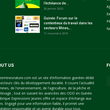
l’échéance de...
Ag
28 janvier 2025
Ex
Guinée: Forum sur le
P
contentieux du travail dans les
secteurs Mines,...
N
11 novembre 2019
OUT US
F
eeminesnature.com est un site d'information guinéen dédié
secteurs clés du développement durable. Il couvre l'actualité
mines, de l'environnement, de l'agriculture, de la pêche et
'élevage , tout en suivant les avancées des ODD en Guinée.
ubrique Expressions Jeunes offre un espace d'échange aux
es. Engagé pour une information fiable, il promet une
oitation responsable et un avenir durable pour tous.