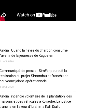
Articles récents
Kindia : Quand la fièvre du charbon consume
l’avenir de la jeunesse de Kagbelen
6 août 2026
Communiqué de presse : SimFer poursuit la
réalisation du projet Simandou et franchit de
nouveaux jalons opérationnels
6 août 2026
Kindia : incendie volontaire de la plantation, des
maisons et des véhicules à Koliagbé. La justice
tranche en faveur d’Ibrahima Kalil Diallo