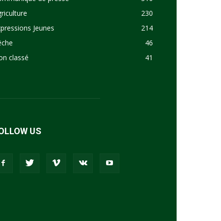
riculture
230
pressions Jeunes
214
êche
46
on classé
41
OLLOW US