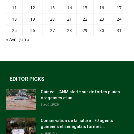
11
12
13
14
15
16
17
18
19
20
21
22
23
24
25
26
27
28
29
30
31
« Avr
Juin »
EDITOR PICKS
Guinée : l’ANM alerte sur de fortes pluies
orageuses et un...
9 août 2026
Conservation de la nature : 70 agents
guinéens et sénégalais formés...
25 juin 2026