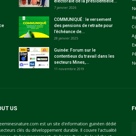
électorale de la présidentielle...
7 janvier 2026
N
R
COMMUNIQUÉ : le versement
ce
des pensions de retraite pour
C
l’échéance de...
Ag
28 janvier 2025
Ex
Guinée: Forum sur le
P
contentieux du travail dans les
secteurs Mines,...
N
11 novembre 2019
OUT US
F
eeminesnature.com est un site d'information guinéen dédié
secteurs clés du développement durable. Il couvre l'actualité