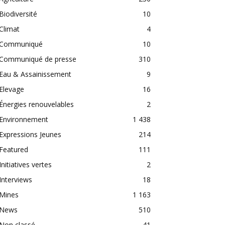
Biodiversité
10
Climat
4
Communiqué
10
Communiqué de presse
310
Eau & Assainissement
9
Elevage
16
Énergies renouvelables
2
Environnement
1 438
Expressions Jeunes
214
Featured
111
Initiatives vertes
2
Interviews
18
Mines
1 163
News
510
Non classé
41