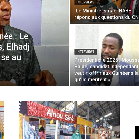
INTERVIEWS
Le Ministre Ismaël NABÉ
répond aux questions du C
née : Le
, Elhadj
INTERVIEWS
ise au
Présidentielle 2025 : Mouss
Baldé, candidat indépendant
veut « offrir aux Guinéens la
qu’ils méritent »