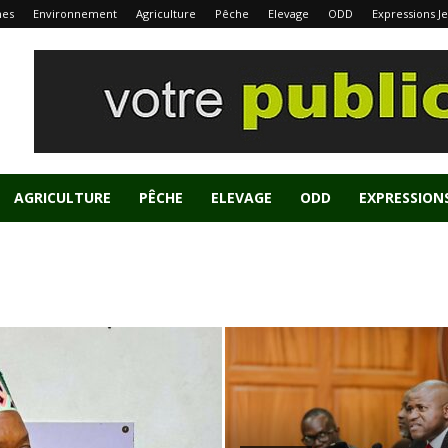
nes
Environnement
Agriculture
Pêche
Elevage
ODD
Expressions J
AGRICULTURE
PÊCHE
ELEVAGE
ODD
EXPRESSION