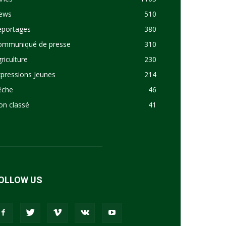
ews
510
eportages
380
ommuniqué de presse
310
riculture
230
pressions Jeunes
214
êche
46
on classé
41
OLLOW US