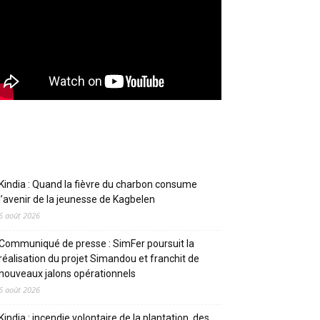
Articles récents
Kindia : Quand la fièvre du charbon consume
l’avenir de la jeunesse de Kagbelen
6 août 2026
Communiqué de presse : SimFer poursuit la
réalisation du projet Simandou et franchit de
nouveaux jalons opérationnels
6 août 2026
Kindia : incendie volontaire de la plantation, des