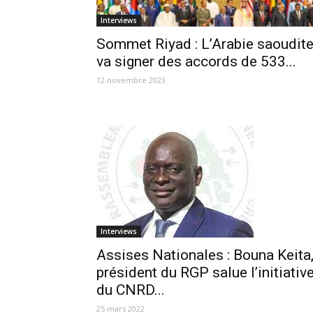
Interviews
Sommet Riyad : L’Arabie saoudit
va signer des accords de 533...
12 novembre 2023
Interviews
Assises Nationales : Bouna Keita
président du RGP salue l’initiativ
du CNRD...
25 mars 2022