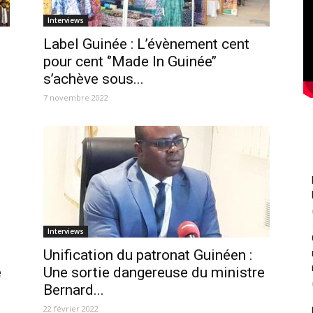
Interviews
e
Label Guinée : L’évènement cent
pour cent ‘’Made In Guinée’’
s’achève sous...
7 novembre 2022
Interviews
,
Unification du patronat Guinéen :
e
Une sortie dangereuse du ministre
Bernard...
22 février 2022