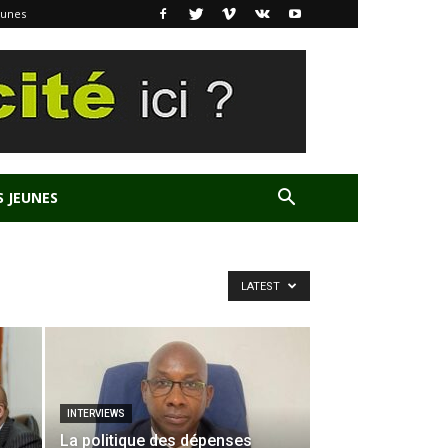
eunes
S JEUNES
LATEST
INTERVIEWS
La politique des dépenses