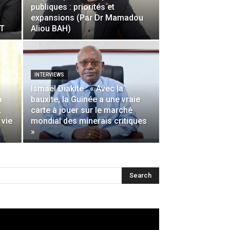
publiques : priorités et
expansions (Par Dr Mamadou
NT
Aliou BAH)
INTERVIEWS
Ismaël Diakité : « Avec la
a
bauxite, la Guinée a une vraie
,
carte à jouer sur le marché
 vie
mondial des minerais critiques
»