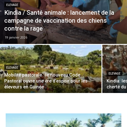
ELEVAGE
Kindia / Santé animale : lancement de la
campagne de vaccination des chiens
contre la rage
19 janvier 2026
ELEVAGE
ELEVAGE
Mobilité pastorale : le nouveau Code
Pastoral ouvre une ère d’espoir pour les
Kindia: le
éleveurs en Guinée
cherté du