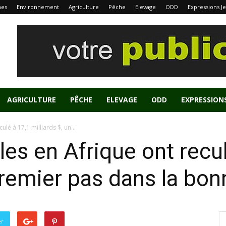
nes
Environnement
Agriculture
Pêche
Elevage
ODD
Expressions J
AGRICULTURE
PÊCHE
ELEVAGE
ODD
EXPRESSION
ulé à 17,1 milliards $, un...
les en Afrique ont recu
premier pas dans la bon
er