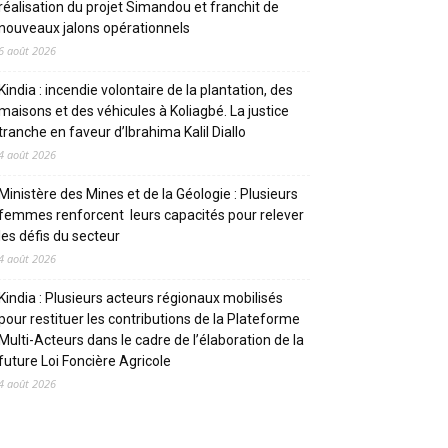
réalisation du projet Simandou et franchit de
nouveaux jalons opérationnels
6 août 2026
Kindia : incendie volontaire de la plantation, des
maisons et des véhicules à Koliagbé. La justice
tranche en faveur d’Ibrahima Kalil Diallo
4 août 2026
Ministère des Mines et de la Géologie : Plusieurs
femmes renforcent leurs capacités pour relever
les défis du secteur
4 août 2026
Kindia : Plusieurs acteurs régionaux mobilisés
pour restituer les contributions de la Plateforme
Multi-Acteurs dans le cadre de l’élaboration de la
future Loi Foncière Agricole
4 août 2026