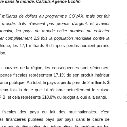
scale dans le monde, Calculs Agence Ecofin
7 milliards de dollars au programme COVAX, mais ont fait
 monde. S’ils n’avaient pas promis d’argent, et avaient
mondial, les pays du monde entier auraient pu collecter
er complètement 2,9 fois la population mondiale contre la
Afrique, les 17,1 milliards $ d’impôts perdus auraient permis
ion.
 pauvres de la région, les conséquences sont sérieuses.
pertes fiscales représentent 17,1% de son produit intérieur
nté publique. Au total, le pays a perdu près de 2 milliards $
deux fois la dette que lui réclame actuellement le suisse
IB, et cela représente 310,8% du budget alloué à la santé.
 fiscales des pays du fait des multinationales, c’est
ées financières publiées pays par pays dans le cadre de
e mode de divulgation des informations financières par les