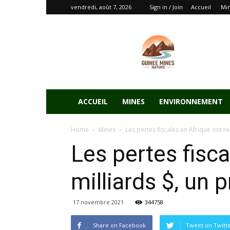
vendredi, août 7, 2026
Sign in / Join
Accueil
Mi
ACCUEIL
MINES
ENVIRONNEMENT
Home
Mines
Les pertes fiscales en Afrique ont rec
Les pertes fisca
milliards $, un 
17 novembre 2021
344758
Share on Facebook
Tweet on Twitt