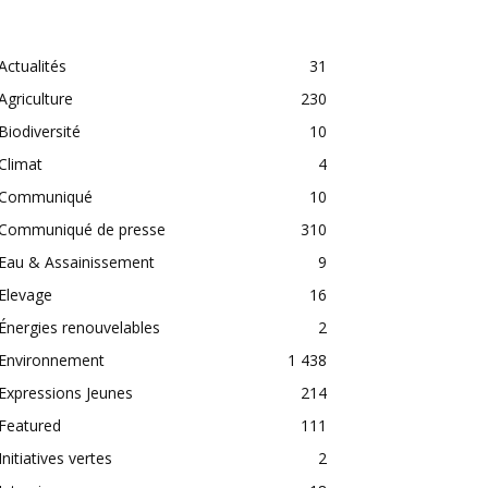
CATEGORIES
Actualités
31
Agriculture
230
Biodiversité
10
Climat
4
Communiqué
10
Communiqué de presse
310
Eau & Assainissement
9
Elevage
16
Énergies renouvelables
2
Environnement
1 438
Expressions Jeunes
214
Featured
111
Initiatives vertes
2