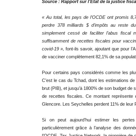
Source : Rapport sur l’Etat de la justice fi
« Au total, les pays de l’OCDE ont promis 8,
perdre 378 milliards $ d’impôts au reste du
simplement cessé de faciliter l’abus fiscal 
suffisamment de recettes fiscales pour vaccin
covid-19 »,
font-ils savoir, ajoutant que pour l’
de vacciner complètement 82,1% de sa populat
Pour certains pays considérés comme les plus
C’est le cas du Tchad, dont les estimations de 
brut (PIB), et jusqu’à 1800% de son budget de sa
de recettes fiscales. Ce montant représente 
Glencore. Les Seychelles perdent 11% de leur P
Si on peut aujourd’hui estimer les pertes
particulièrement grâce à l’analyse des donn
l’OCDE. Tax Justice Network, la pionnière de c