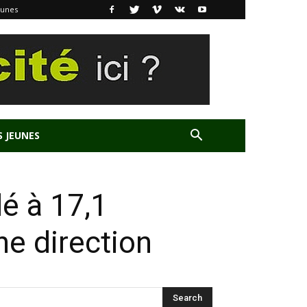
eunes
S JEUNES
lé à 17,1
ne direction