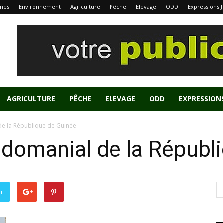
nes
Environnement
Agriculture
Pêche
Elevage
ODD
Expressions 
AGRICULTURE
PÊCHE
ELEVAGE
ODD
EXPRESSION
de la République de Guinée
 domanial de la Républ
er