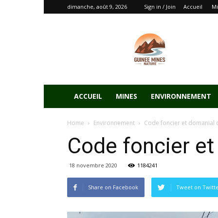
dimanche, août 9, 2026
Sign in / Join
Accueil
Mi
ACCUEIL
MINES
ENVIRONNEMENT
Home
Environnement
Code foncier et domanial 
Code foncier et
18 novembre 2020
1184241
Share on Facebook
Tweet on Twitt