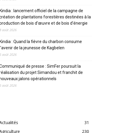
Kindia : lancement officiel de la campagne de
création de plantations forestières destinées à la
production de bois d’œuvre et de bois d’énergie
8 août 2026
Kindia : Quand la fièvre du charbon consume
l’avenir de la jeunesse de Kagbelen
6 août 2026
Communiqué de presse : SimFer poursuit la
réalisation du projet Simandou et franchit de
nouveaux jalons opérationnels
6 août 2026
CATEGORIES
Actualités
31
Agriculture
230