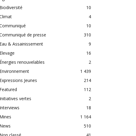
Biodiversité
10
Climat
4
Communiqué
10
Communiqué de presse
310
Eau & Assainissement
9
Elevage
16
Énergies renouvelables
2
Environnement
1 439
Expressions Jeunes
214
Featured
112
Initiatives vertes
2
Interviews
18
Mines
1 164
News
510
Non classé
41