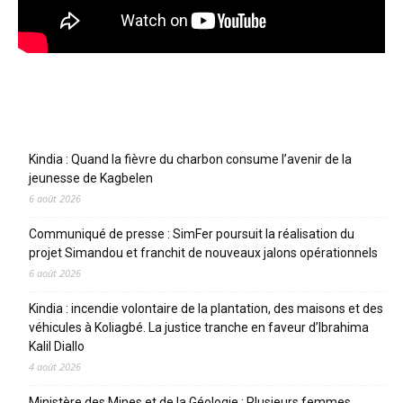
Articles récents
Kindia : Quand la fièvre du charbon consume l’avenir de la
jeunesse de Kagbelen
6 août 2026
Communiqué de presse : SimFer poursuit la réalisation du
projet Simandou et franchit de nouveaux jalons opérationnels
6 août 2026
Kindia : incendie volontaire de la plantation, des maisons et des
véhicules à Koliagbé. La justice tranche en faveur d’Ibrahima
Kalil Diallo
4 août 2026
Ministère des Mines et de la Géologie : Plusieurs femmes