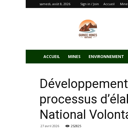
samedi, août 8, 2026
Sign in / Join
Accueil
Mine
ACCUEIL
MINES
ENVIRONNEMENT
Développement D
processus d’él
National Volont
27 avril 2026
252825