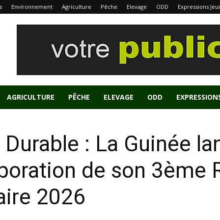
s
Environnement
Agriculture
Pêche
Elevage
ODD
Expressions Jeu
AGRICULTURE
PÊCHE
ELEVAGE
ODD
EXPRESSION
urable : La Guinée lan
aboration de son 3ème 
aire 2026