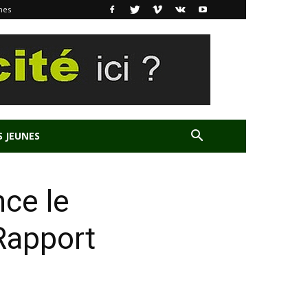
nes
S JEUNES
ce le
Rapport