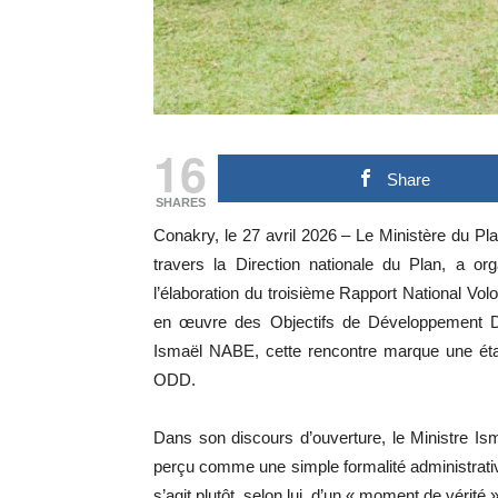
16
Share
SHARES
Conakry, le 27 avril 2026 – Le Ministère du Pl
travers la Direction nationale du Plan, a org
l’élaboration du troisième Rapport National Vo
en œuvre des Objectifs de Développement Du
Ismaël NABE, cette rencontre marque une étap
ODD.
Dans son discours d’ouverture, le Ministre I
perçu comme une simple formalité administrativ
s’agit plutôt, selon lui, d’un « moment de vérité »