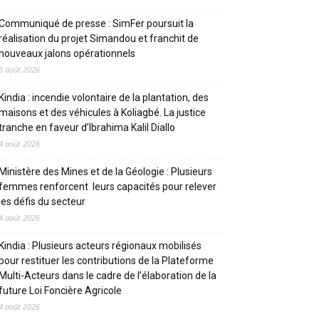
Communiqué de presse : SimFer poursuit la
réalisation du projet Simandou et franchit de
nouveaux jalons opérationnels
6 août 2026
Kindia : incendie volontaire de la plantation, des
maisons et des véhicules à Koliagbé. La justice
tranche en faveur d’Ibrahima Kalil Diallo
4 août 2026
Ministère des Mines et de la Géologie : Plusieurs
femmes renforcent leurs capacités pour relever
les défis du secteur
4 août 2026
Kindia : Plusieurs acteurs régionaux mobilisés
pour restituer les contributions de la Plateforme
Multi-Acteurs dans le cadre de l’élaboration de la
future Loi Foncière Agricole
4 août 2026