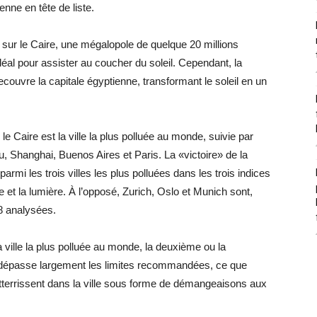
enne en tête de liste.
e sur le Caire, une mégalopole de quelque 20 millions
éal pour assister au coucher du soleil. Cependant, la
ecouvre la capitale égyptienne, transformant le soleil en un
le Caire est la ville la plus polluée au monde, suivie par
 Shanghai, Buenos Aires et Paris. La «victoire» de la
parmi les trois villes les plus polluées dans les trois indices
e et la lumière. À l’opposé, Zurich, Oslo et Munich sont,
48 analysées.
a ville la plus polluée au monde, la deuxième ou la
on dépasse largement les limites recommandées, ce que
 atterrissent dans la ville sous forme de démangeaisons aux