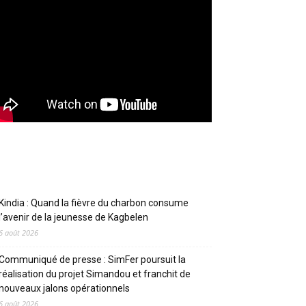
Articles récents
Kindia : Quand la fièvre du charbon consume
l’avenir de la jeunesse de Kagbelen
6 août 2026
Communiqué de presse : SimFer poursuit la
réalisation du projet Simandou et franchit de
nouveaux jalons opérationnels
6 août 2026