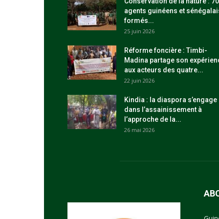
Conservation de la nature : 70
agents guinéens et sénégalai
formés...
25 juin 2026
Réforme foncière : Timbi-
Madina partage son expérien
aux acteurs des quatre...
22 juin 2026
Kindia : la diaspora s’engage
dans l’assainissement à
l’approche de la...
26 mai 2026
AB
Guin