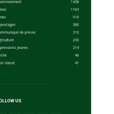
nvironnement
1438
ines
1163
ews
510
eportages
380
ommuniqué de presse
310
riculture
230
pressions Jeunes
214
êche
46
on classé
41
OLLOW US