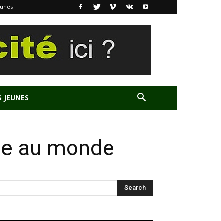
eunes
S JEUNES
luée au monde