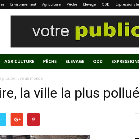
nes
Environnement
Agriculture
Pêche
Elevage
ODD
Expressions J
AGRICULTURE
PÊCHE
ELEVAGE
ODD
EXPRESSION
e la plus polluée au monde
ire, la ville la plus pol
er