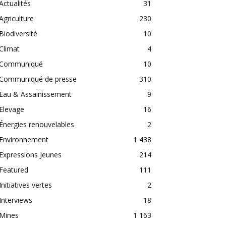
Actualités
31
Agriculture
230
Biodiversité
10
Climat
4
Communiqué
10
Communiqué de presse
310
Eau & Assainissement
9
Elevage
16
Énergies renouvelables
2
Environnement
1 438
Expressions Jeunes
214
Featured
111
Initiatives vertes
2
Interviews
18
Mines
1 163