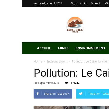
vendredi, août 7, 2026
Sign in / Join
Accueil
Mi
ACCUEIL
MINES
ENVIRONNEMENT
Home
Environnement
Pollution: Le Caire, la vill
Pollution: Le Ca
13 septembre 2018
1373212
Share on Facebook
Tweet on Twitt