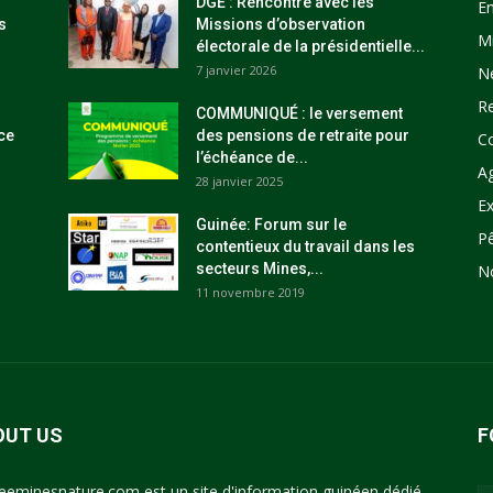
DGE : Rencontre avec les
E
s
Missions d’observation
M
électorale de la présidentielle...
7 janvier 2026
N
R
COMMUNIQUÉ : le versement
ce
des pensions de retraite pour
C
l’échéance de...
Ag
28 janvier 2025
Ex
Guinée: Forum sur le
P
contentieux du travail dans les
secteurs Mines,...
N
11 novembre 2019
OUT US
F
eeminesnature.com est un site d'information guinéen dédié