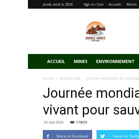
jeudi, août 6, 2026
Sign in / Join
Accueil
Mines
ACCUEIL
MINES
ENVIRONNEMENT
Home
Biodiversité
Journée mondiale de la biodive
Journée mondiale
vivant pour sau
22 mai 2026
175033
Share on Facebook
Tweet on Twitt