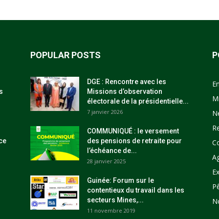
POPULAR POSTS
P
DGE : Rencontre avec les
E
s
Missions d’observation
M
électorale de la présidentielle...
7 janvier 2026
N
R
COMMUNIQUÉ : le versement
ce
des pensions de retraite pour
C
l’échéance de...
Ag
28 janvier 2025
Ex
Guinée: Forum sur le
P
contentieux du travail dans les
secteurs Mines,...
N
11 novembre 2019