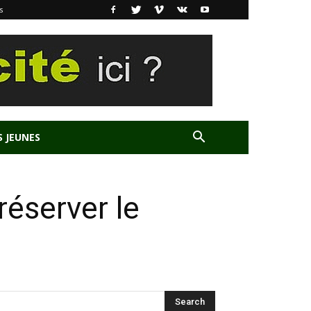
s
S JEUNES
réserver le