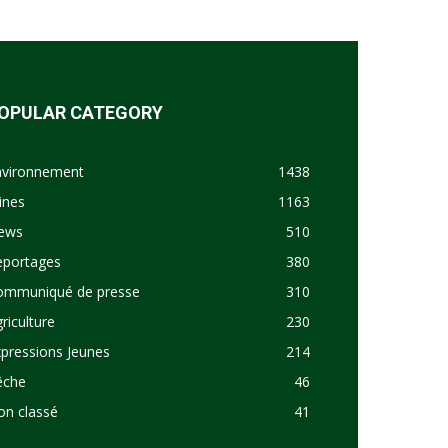
OPULAR CATEGORY
nvironnement
1438
ines
1163
ews
510
eportages
380
ommuniqué de presse
310
riculture
230
pressions Jeunes
214
êche
46
on classé
41