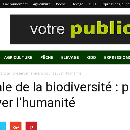
Environnement
Agriculture
Pêche
Elevage
ODD
Expressions Jeune
AGRICULTURE
PÊCHE
ELEVAGE
ODD
EXPRESSION
rsité : préserver le vivant pour sauver l’humanité
 de la biodiversité : p
ver l’humanité
er