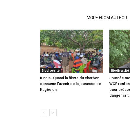
RELATED ARTICLES
MORE FROM AUTHOR
Biodiversité
Biodiversité
Kindia : Quand la fièvre du charbon
Journée mon
consume l’avenir de la jeunesse de
WCF renfor
Kagbelen
pour prése
danger crit