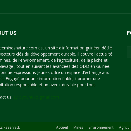
OUT US
F
eeminesnature.com est un site d'information guinéen dédié
secteurs clés du développement durable. Il couvre l'actualité
mines, de l'environnement, de l'agriculture, de la pêche et
'élevage , tout en suivant les avancées des ODD en Guinée.
ubrique Expressions Jeunes offre un espace d'échange aux
es. Engagé pour une information fiable, il promet une
oitation responsable et un avenir durable pour tous.
act us:
syllayoun87@gmail.com
ts Reserved.
Accueil
Mines
Environnement
Agricul