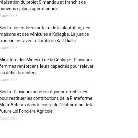
réalisation du projet Simandou et franchit de
nouveaux jalons opérationnels
6 août 2026
Kindia : incendie volontaire de la plantation, des
maisons et des véhicules à Koliagbé. La justice
tranche en faveur d’Ibrahima Kalil Diallo
4 août 2026
Ministère des Mines et de la Géologie : Plusieurs
femmes renforcent leurs capacités pour relever
les défis du secteur
4 août 2026
Kindia : Plusieurs acteurs régionaux mobilisés
pour restituer les contributions de la Plateforme
Multi-Acteurs dans le cadre de l’élaboration de la
future Loi Foncière Agricole
4 août 2026