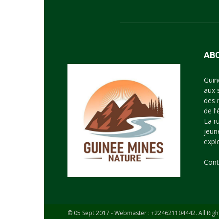
AB
Guin
aux 
des 
de l
La r
jeun
expl
Cont
© 05 Sept 2017 - Webmaster : +224621104442. All Righ