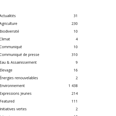
CATEGORIES
Actualités
31
Agriculture
230
Biodiversité
10
Climat
4
Communiqué
10
Communiqué de presse
310
Eau & Assainissement
9
Elevage
16
Énergies renouvelables
2
Environnement
1 438
Expressions Jeunes
214
Featured
111
Initiatives vertes
2