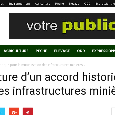
nes
Environnement
Agriculture
Pêche
Elevage
ODD
Expressions J
AGRICULTURE
PÊCHE
ELEVAGE
ODD
EXPRESSION
orique pour la mutualisation des infrastructures minières...
ture d’un accord histori
es infrastructures mini
er