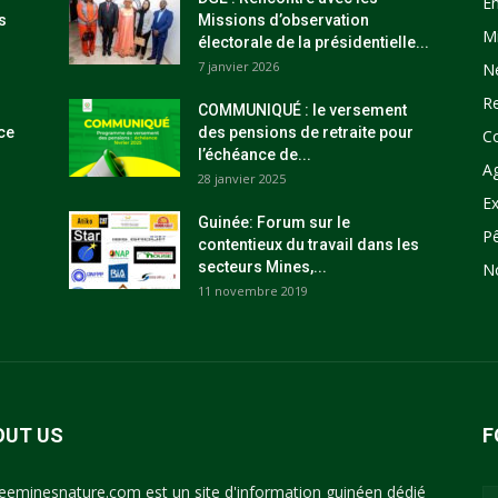
E
s
Missions d’observation
M
électorale de la présidentielle...
7 janvier 2026
N
R
COMMUNIQUÉ : le versement
ce
des pensions de retraite pour
C
l’échéance de...
Ag
28 janvier 2025
Ex
Guinée: Forum sur le
P
contentieux du travail dans les
secteurs Mines,...
N
11 novembre 2019
OUT US
F
eeminesnature.com est un site d'information guinéen dédié