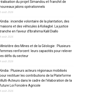
réalisation du projet Simandou et franchit de
nouveaux jalons opérationnels
6 août 2026
Kindia : incendie volontaire de la plantation, des
maisons et des véhicules à Koliagbé. La justice
tranche en faveur d’Ibrahima Kalil Diallo
4 août 2026
Ministère des Mines et de la Géologie : Plusieurs
femmes renforcent leurs capacités pour relever
les défis du secteur
4 août 2026
Kindia : Plusieurs acteurs régionaux mobilisés
pour restituer les contributions de la Plateforme
Multi-Acteurs dans le cadre de l’élaboration de la
future Loi Foncière Agricole
4 août 2026