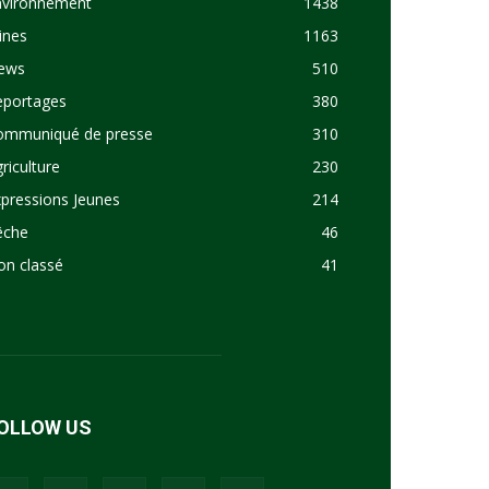
nvironnement
1438
ines
1163
ews
510
eportages
380
ommuniqué de presse
310
riculture
230
pressions Jeunes
214
êche
46
on classé
41
OLLOW US