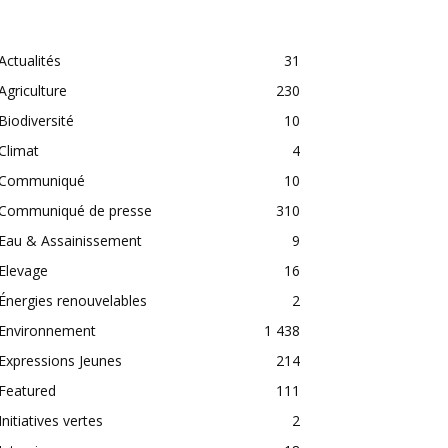
CATEGORIES
Actualités
31
Agriculture
230
Biodiversité
10
Climat
4
Communiqué
10
Communiqué de presse
310
Eau & Assainissement
9
Elevage
16
Énergies renouvelables
2
Environnement
1 438
Expressions Jeunes
214
Featured
111
Initiatives vertes
2