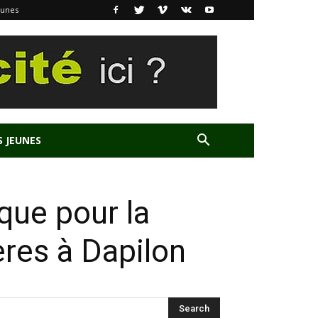
eunes
S JEUNES
que pour la
ères à Dapilon