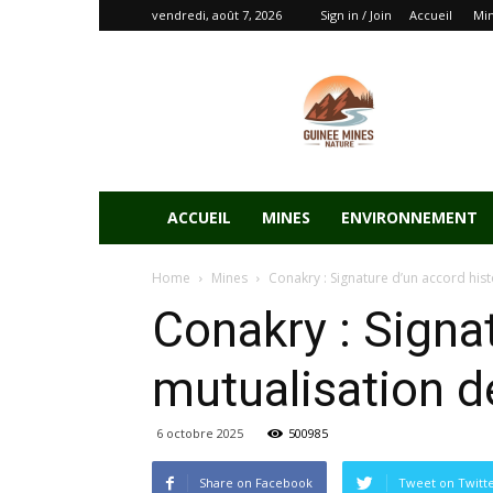
vendredi, août 7, 2026
Sign in / Join
Accueil
Mi
ACCUEIL
MINES
ENVIRONNEMENT
Home
Mines
Conakry : Signature d’un accord hist
Conakry : Signa
mutualisation d
6 octobre 2025
500985
Share on Facebook
Tweet on Twitt