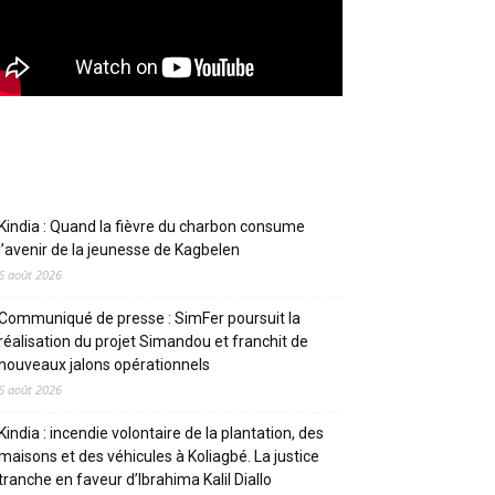
Articles récents
Kindia : Quand la fièvre du charbon consume
l’avenir de la jeunesse de Kagbelen
6 août 2026
Communiqué de presse : SimFer poursuit la
réalisation du projet Simandou et franchit de
nouveaux jalons opérationnels
6 août 2026
Kindia : incendie volontaire de la plantation, des
maisons et des véhicules à Koliagbé. La justice
tranche en faveur d’Ibrahima Kalil Diallo