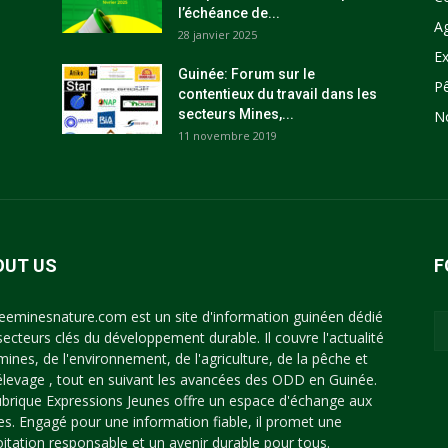
l’échéance de...
Ag
28 janvier 2025
Ex
Guinée: Forum sur le
P
contentieux du travail dans les
secteurs Mines,...
N
11 novembre 2019
OUT US
F
eeminesnature.com est un site d'information guinéen dédié
secteurs clés du développement durable. Il couvre l'actualité
mines, de l'environnement, de l'agriculture, de la pêche et
'élevage , tout en suivant les avancées des ODD en Guinée.
ubrique Expressions Jeunes offre un espace d'échange aux
es. Engagé pour une information fiable, il promet une
oitation responsable et un avenir durable pour tous.