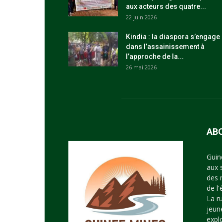
aux acteurs des quatre...
22 juin 2026
Kindia : la diaspora s’engage
dans l’assainissement à
l’approche de la...
26 mai 2026
AB
Guin
aux 
des 
de l
La r
jeun
expl