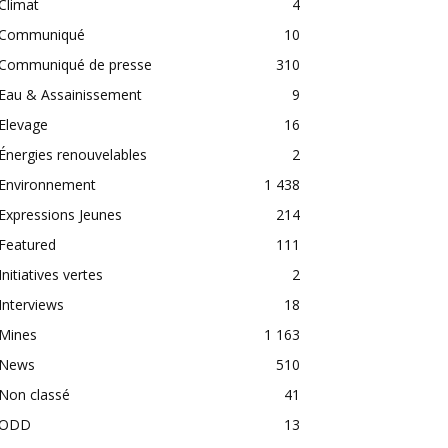
Climat
4
Communiqué
10
Communiqué de presse
310
Eau & Assainissement
9
Elevage
16
Énergies renouvelables
2
Environnement
1 438
Expressions Jeunes
214
Featured
111
Initiatives vertes
2
Interviews
18
Mines
1 163
News
510
Non classé
41
ODD
13