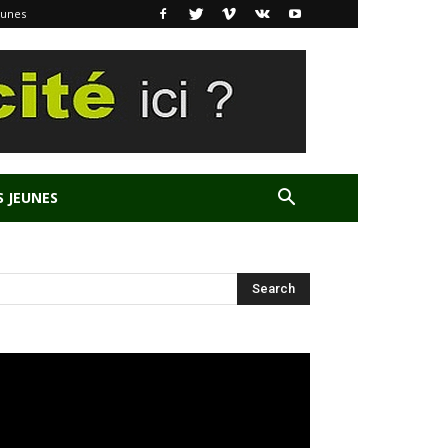
eunes
S JEUNES