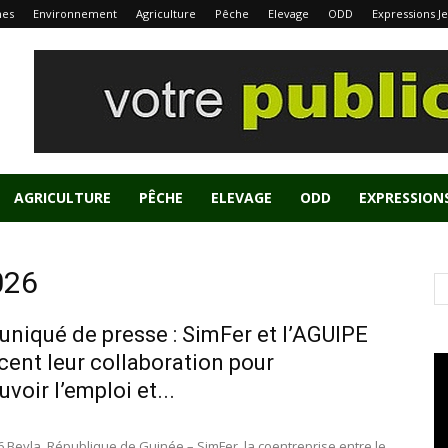
nes
Environnement
Agriculture
Pêche
Elevage
ODD
Expressions J
AGRICULTURE
PÊCHE
ELEVAGE
ODD
EXPRESSION
026
iqué de presse : SimFer et l’AGUIPE
cent leur collaboration pour
voir l’emploi et...
26 Beyla, République de Guinée – SimFer, la coentreprise entre le