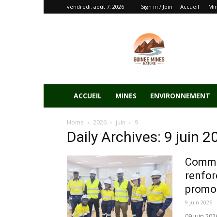
vendredi, août 7, 2026
Sign in / Join
Accueil
Mi
ACCUEIL
MINES
ENVIRONNEMENT
Home
2026
juin
9
Daily Archives: 9 juin 2
Commun
renfor
promou
9 juin 2026
09 juin 20