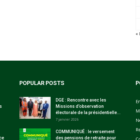
« 
POPULAR POSTS
P
DGE : Rencontre avec les
E
s
Missions d’observation
M
électorale de la présidentielle...
7 janvier 2026
N
R
COMMUNIQUÉ : le versement
ce
des pensions de retraite pour
C