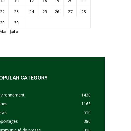
15
16
17
18
19
20
21
22
23
24
25
26
27
28
29
30
Mai
Juil »
OPULAR CATEGORY
nvironnement
1438
ines
1163
ews
510
eportages
380
ommuniqué de presse
310