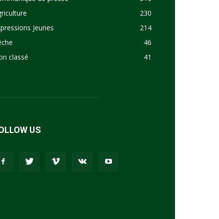
riculture
230
pressions Jeunes
214
êche
46
on classé
41
OLLOW US