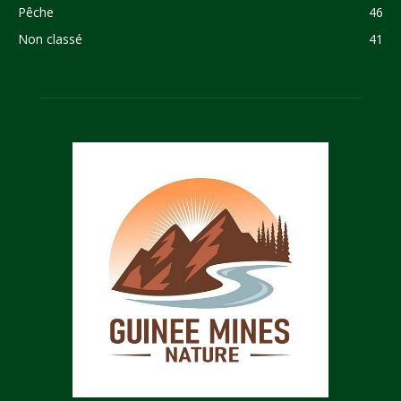
Pêche
46
Non classé
41