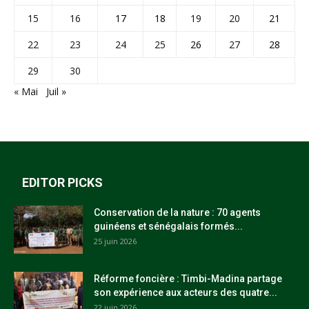
15
16
17
18
19
20
21
22
23
24
25
26
27
28
29
30
« Mai
Juil »
EDITOR PICKS
Conservation de la nature : 70 agents
guinéens et sénégalais formés...
25 juin 2026
Réforme foncière : Timbi-Madina partage
son expérience aux acteurs des quatre...
22 juin 2026