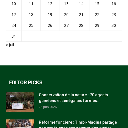
10
11
12
13
14
15
16
17
18
19
20
21
22
23
24
25
26
27
28
29
30
31
« Juil
EDITOR PICKS
Conservation de la nature : 70 agents
guinéens et sénégalais formés...
25 juin 2026
Réforme foncière : Timbi-Madina partage