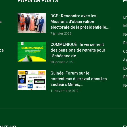
POPULAR POSTS
P
DGE : Rencontre avec les
E
s
Missions d’observation
M
électorale de la présidentielle...
7 janvier 2026
N
R
COMMUNIQUÉ : le versement
ce
des pensions de retraite pour
C
l’échéance de...
Ag
28 janvier 2025
Ex
Guinée: Forum sur le
P
contentieux du travail dans les
secteurs Mines,...
N
11 novembre 2019