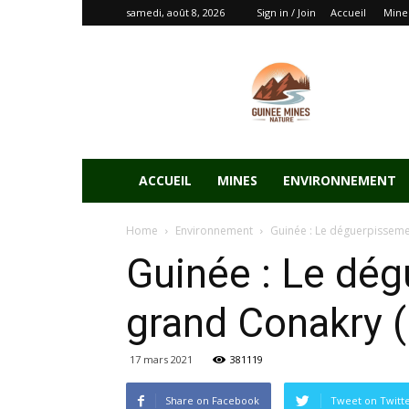
samedi, août 8, 2026
Sign in / Join
Accueil
Mine
ACCUEIL
MINES
ENVIRONNEMENT
Home
Environnement
Guinée : Le déguerpisseme
Guinée : Le dég
grand Conakry 
17 mars 2021
381119
Share on Facebook
Tweet on Twitt