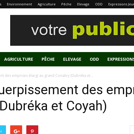
s
Environnement
Agriculture
Pêche
Elevage
ODD
Expressions Jeu
AGRICULTURE
PÊCHE
ELEVAGE
ODD
EXPRESSION
nt des emprises élargi au grand Conakry (Dubréka et...
uerpissement des empri
(Dubréka et Coyah)
er