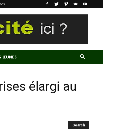
nes
S JEUNES
ses élargi au