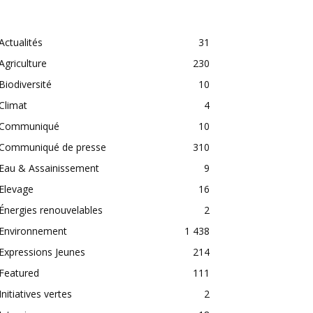
CATEGORIES
Actualités
31
Agriculture
230
Biodiversité
10
Climat
4
Communiqué
10
Communiqué de presse
310
Eau & Assainissement
9
Elevage
16
Énergies renouvelables
2
Environnement
1 438
Expressions Jeunes
214
Featured
111
Initiatives vertes
2