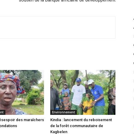
soutien de la Banque africaine de développement
ent
Environnement
 désespoir des maraîchers
Kindia : lancement du reboisement
nondations
de la forêt communautaire de
Kagbelen