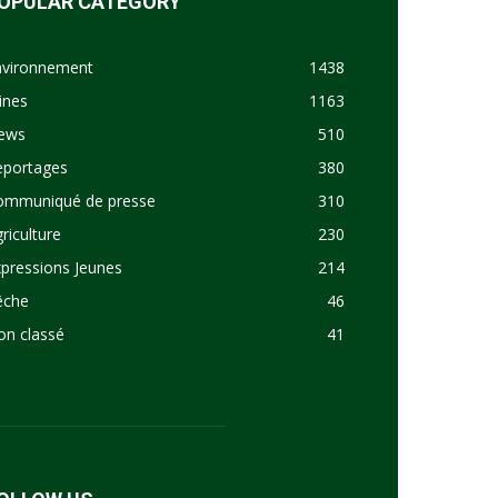
OPULAR CATEGORY
nvironnement
1438
ines
1163
ews
510
eportages
380
ommuniqué de presse
310
riculture
230
pressions Jeunes
214
êche
46
on classé
41