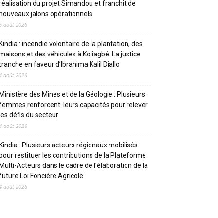
réalisation du projet Simandou et franchit de
nouveaux jalons opérationnels
6 août 2026
Kindia : incendie volontaire de la plantation, des
maisons et des véhicules à Koliagbé. La justice
tranche en faveur d’Ibrahima Kalil Diallo
4 août 2026
Ministère des Mines et de la Géologie : Plusieurs
femmes renforcent leurs capacités pour relever
les défis du secteur
4 août 2026
Kindia : Plusieurs acteurs régionaux mobilisés
pour restituer les contributions de la Plateforme
Multi-Acteurs dans le cadre de l’élaboration de la
future Loi Foncière Agricole
4 août 2026