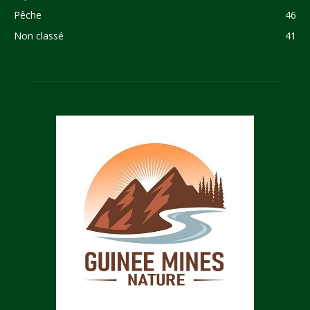
Pêche
46
Non classé
41