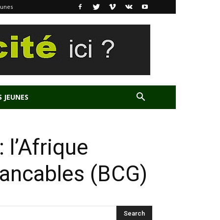
eunes
S JEUNES
 l’Afrique
 bancables (BCG)