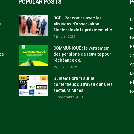
POPULAR POSTS
P
DGE : Rencontre avec les
E
s
Missions d’observation
M
électorale de la présidentielle...
7 janvier 2026
N
R
COMMUNIQUÉ : le versement
ce
des pensions de retraite pour
C
l’échéance de...
Ag
28 janvier 2025
Ex
Guinée: Forum sur le
P
contentieux du travail dans les
secteurs Mines,...
N
11 novembre 2019