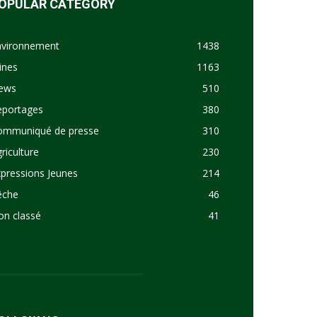
OPULAR CATEGORY
nvironnement
1438
ines
1163
ews
510
eportages
380
ommuniqué de presse
310
riculture
230
pressions Jeunes
214
êche
46
on classé
41