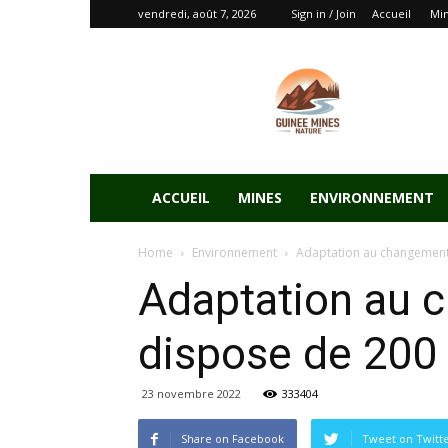
vendredi, août 7, 2026
Sign in / Join
Accueil
Mi
ACCUEIL
MINES
ENVIRONNEMENT
Home
Environnement
Adaptation au changement c
Adaptation au c
dispose de 200 
23 novembre 2022
333404
Share on Facebook
Tweet on Twitt