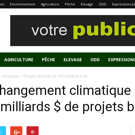
nes
Environnement
Agriculture
Pêche
Elevage
ODD
Expressions J
AGRICULTURE
PÊCHE
ELEVAGE
ODD
EXPRESSION
limatique : l’Afrique dispose de 200 milliards $ de...
hangement climatique :
milliards $ de projets
er