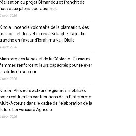
réalisation du projet Simandou et franchit de
nouveaux jalons opérationnels
6 août 2026
Kindia : incendie volontaire de la plantation, des
maisons et des véhicules à Koliagbé. La justice
tranche en faveur d’Ibrahima Kalil Diallo
4 août 2026
Ministère des Mines et de la Géologie : Plusieurs
femmes renforcent leurs capacités pour relever
les défis du secteur
4 août 2026
Kindia : Plusieurs acteurs régionaux mobilisés
pour restituer les contributions de la Plateforme
Multi-Acteurs dans le cadre de l’élaboration de la
future Loi Foncière Agricole
4 août 2026