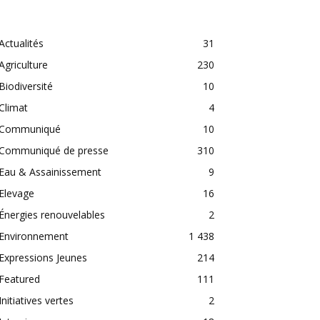
CATEGORIES
Actualités
31
Agriculture
230
Biodiversité
10
Climat
4
Communiqué
10
Communiqué de presse
310
Eau & Assainissement
9
Elevage
16
Énergies renouvelables
2
Environnement
1 438
Expressions Jeunes
214
Featured
111
Initiatives vertes
2