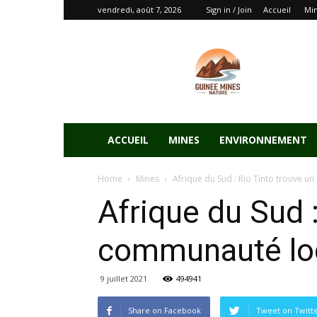
vendredi, août 7, 2026
Sign in / Join
Accueil
Mi
ACCUEIL
MINES
ENVIRONNEMENT
Home
Mines
Afrique du Sud : Rio Tinto trouve u
Afrique du Sud :
communauté loc
9 juillet 2021
494941
Share on Facebook
Tweet on Twitt