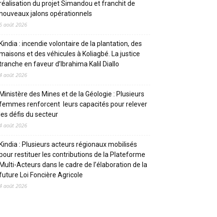
réalisation du projet Simandou et franchit de
nouveaux jalons opérationnels
6 août 2026
Kindia : incendie volontaire de la plantation, des
maisons et des véhicules à Koliagbé. La justice
tranche en faveur d’Ibrahima Kalil Diallo
4 août 2026
Ministère des Mines et de la Géologie : Plusieurs
femmes renforcent leurs capacités pour relever
les défis du secteur
4 août 2026
Kindia : Plusieurs acteurs régionaux mobilisés
pour restituer les contributions de la Plateforme
Multi-Acteurs dans le cadre de l’élaboration de la
future Loi Foncière Agricole
4 août 2026