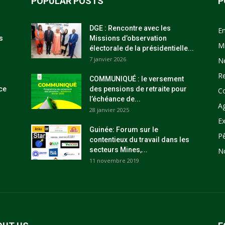
POPULAR POSTS
P
DGE : Rencontre avec les
E
s
Missions d’observation
M
électorale de la présidentielle...
7 janvier 2026
N
R
COMMUNIQUÉ : le versement
ce
des pensions de retraite pour
C
l’échéance de...
Ag
28 janvier 2025
Ex
Guinée: Forum sur le
P
contentieux du travail dans les
secteurs Mines,...
N
11 novembre 2019