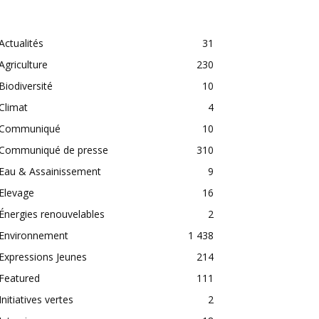
CATEGORIES
Actualités
31
Agriculture
230
Biodiversité
10
Climat
4
Communiqué
10
Communiqué de presse
310
Eau & Assainissement
9
Elevage
16
Énergies renouvelables
2
Environnement
1 438
Expressions Jeunes
214
Featured
111
Initiatives vertes
2