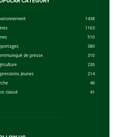
OPULAR CATEGORY
nvironnement
1438
ines
1163
ews
510
eportages
380
ommuniqué de presse
310
riculture
230
pressions Jeunes
214
êche
46
on classé
41