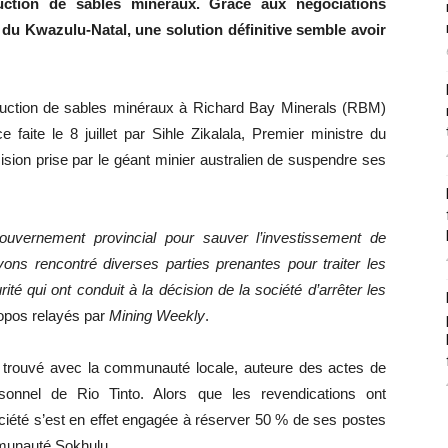
uction de sables minéraux. Grâce aux négociations
 du Kwazulu-Natal, une solution définitive semble avoir
oduction de sables minéraux à Richard Bay Minerals (RBM)
nce faite le 8 juillet par Sihle Zikalala, Premier ministre du
sion prise par le géant minier australien de suspendre ses
uvernement provincial pour sauver l’investissement de
ons rencontré diverses parties prenantes pour traiter les
té qui ont conduit à la décision de la société d’arrêter les
ropos relayés par
Mining Weekly
.
é trouvé avec la communauté locale, auteure des actes de
sonnel de Rio Tinto. Alors que les revendications ont
ociété s’est en effet engagée à réserver 50 % de ses postes
munauté Sokhulu.