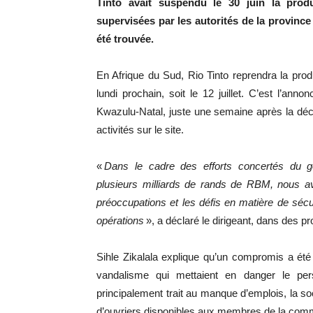
Tinto avait suspendu le 30 juin la prod
supervisées par les autorités de la province
été trouvée.
En Afrique du Sud, Rio Tinto reprendra la pr
lundi prochain, soit le 12 juillet. C’est l’anno
Kwazulu-Natal, juste une semaine après la déci
activités sur le site.
«
Dans le cadre des efforts concertés du go
plusieurs milliards de rands de RBM, nous av
préoccupations et les défis en matière de sécuri
opérations
», a déclaré le dirigeant, dans des p
Sihle Zikalala explique qu’un compromis a ét
vandalisme qui mettaient en danger le per
principalement trait au manque d’emplois, la s
d’ouvriers disponibles aux membres de la com