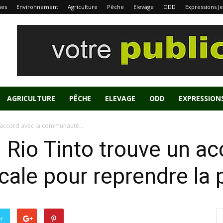
nes
Environnement
Agriculture
Pêche
Elevage
ODD
Expressions J
AGRICULTURE
PÊCHE
ELEVAGE
ODD
EXPRESSION
n accord avec la communauté...
 Rio Tinto trouve un ac
ale pour reprendre la 
er