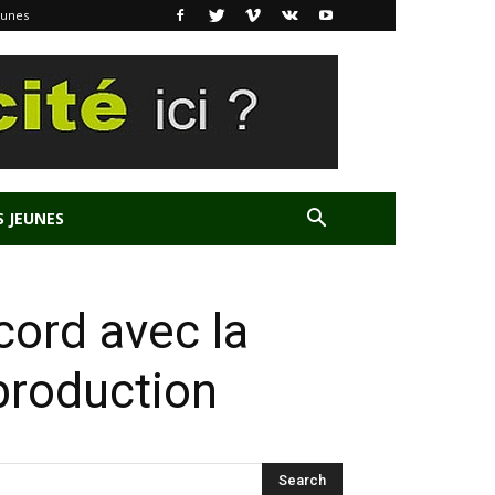
eunes
S JEUNES
cord avec la
production