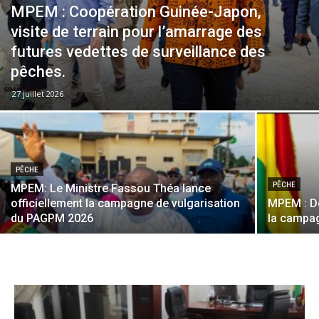
MPEM : Coopération Guinée-Japon,
visite de terrain pour l’amarrage des
futures vedettes de surveillance des
pêches.
27 juillet 2026
PÊCHE
PÊCHE
MPEM: Le Ministre Fassou Théa lance
officiellement la campagne de vulgarisation
MPEM : Dé
du PAGPM 2026
la campag