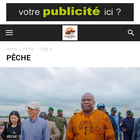
Home
Pêche
Page 4
PÊCHE
PÊCHE