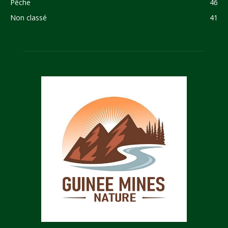
Pêche
46
Non classé
41