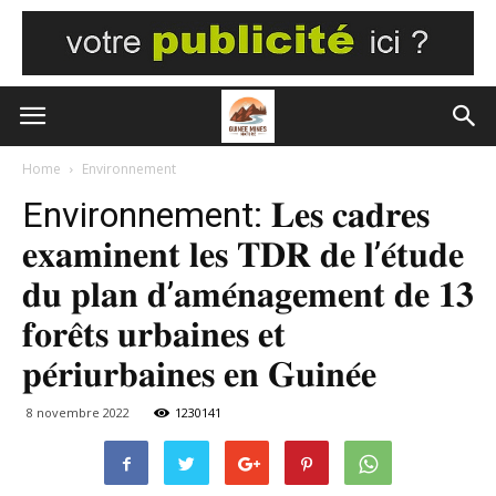
Home
Environnement
Environnement: 𝐋𝐞𝐬 𝐜𝐚𝐝𝐫𝐞𝐬
𝐞𝐱𝐚𝐦𝐢𝐧𝐞𝐧𝐭 𝐥𝐞𝐬 𝐓𝐃𝐑 𝐝𝐞 𝐥’𝐞́𝐭𝐮𝐝𝐞
𝐝𝐮 𝐩𝐥𝐚𝐧 𝐝’𝐚𝐦𝐞́𝐧𝐚𝐠𝐞𝐦𝐞𝐧𝐭 𝐝𝐞 𝟏𝟑
𝐟𝐨𝐫𝐞̂𝐭𝐬 𝐮𝐫𝐛𝐚𝐢𝐧𝐞𝐬 𝐞𝐭
𝐩𝐞́𝐫𝐢𝐮𝐫𝐛𝐚𝐢𝐧𝐞𝐬 𝐞𝐧 𝐆𝐮𝐢𝐧𝐞́𝐞
8 novembre 2022
1230141