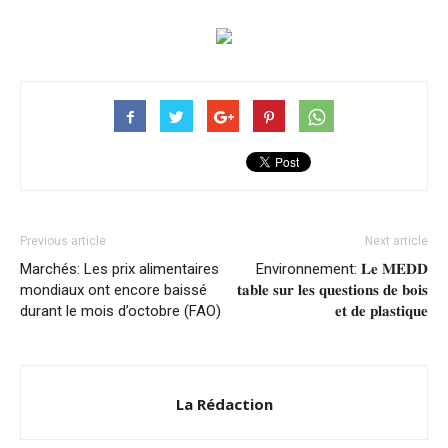
Previous article
Next article
Marchés: Les prix alimentaires
Environnement: 𝐋𝐞 𝐌𝐄𝐃𝐃
mondiaux ont encore baissé
𝐭𝐚𝐛𝐥𝐞 𝐬𝐮𝐫 𝐥𝐞𝐬 𝐪𝐮𝐞𝐬𝐭𝐢𝐨𝐧𝐬 𝐝𝐞 𝐛𝐨𝐢𝐬
durant le mois d’octobre (FAO)
𝐞𝐭 𝐝𝐞 𝐩𝐥𝐚𝐬𝐭𝐢𝐪𝐮𝐞
La Rédaction