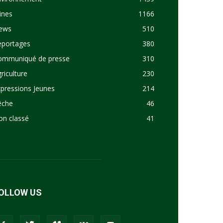
ines
1166
ews
510
eportages
380
ommuniqué de presse
310
riculture
230
pressions Jeunes
214
êche
46
on classé
41
OLLOW US