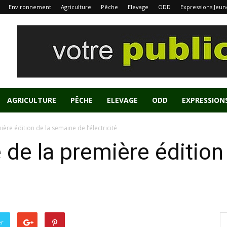
Environnement
Agriculture
Pêche
Elevage
ODD
Expressions Jeun
AGRICULTURE
PÊCHE
ELEVAGE
ODD
EXPRESSION
ière édition de la semaine de l’électricité
e de la première éditio
er