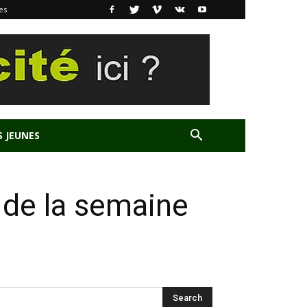
es
S JEUNES
n de la semaine