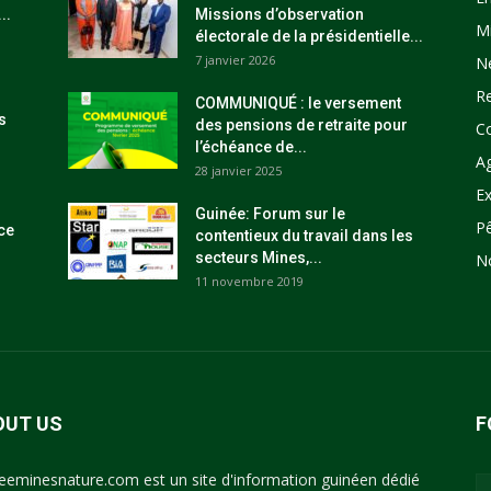
..
Missions d’observation
M
électorale de la présidentielle...
7 janvier 2026
N
R
COMMUNIQUÉ : le versement
s
des pensions de retraite pour
C
l’échéance de...
Ag
28 janvier 2025
Ex
Guinée: Forum sur le
P
ce
contentieux du travail dans les
secteurs Mines,...
N
11 novembre 2019
OUT US
F
eeminesnature.com est un site d'information guinéen dédié