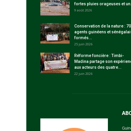
fortes pluies orageuses et un.
9 août 2026
Conservation de la nature : 70
agents guinéens et sénégalai
formés...
25 juin 2026
Réforme foncière : Timbi-
Madina partage son expérien
aux acteurs des quatre...
22 juin 2026
AB
Guin