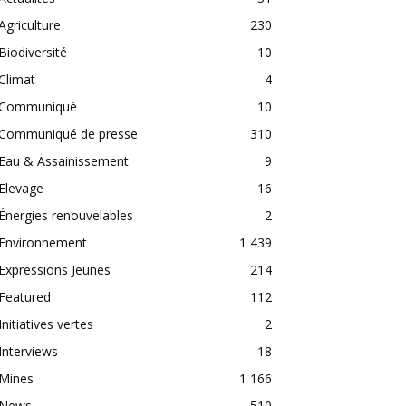
Agriculture
230
Biodiversité
10
Climat
4
Communiqué
10
Communiqué de presse
310
Eau & Assainissement
9
Elevage
16
Énergies renouvelables
2
Environnement
1 439
Expressions Jeunes
214
Featured
112
Initiatives vertes
2
Interviews
18
Mines
1 166
News
510