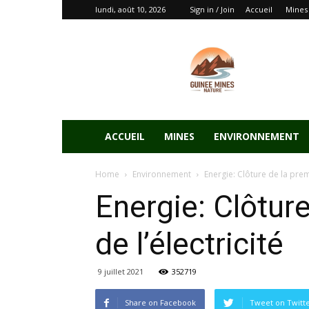
lundi, août 10, 2026
Sign in / Join
Accueil
Mines
ACCUEIL
MINES
ENVIRONNEMENT
Home
Environnement
Energie: Clôture de la prem
Energie: Clôtur
de l’électricité
9 juillet 2021
352719
Share on Facebook
Tweet on Twitt