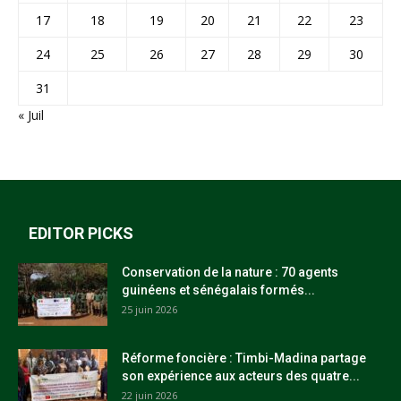
17
18
19
20
21
22
23
24
25
26
27
28
29
30
31
« Juil
EDITOR PICKS
Conservation de la nature : 70 agents
guinéens et sénégalais formés...
25 juin 2026
Réforme foncière : Timbi-Madina partage
son expérience aux acteurs des quatre...
22 juin 2026