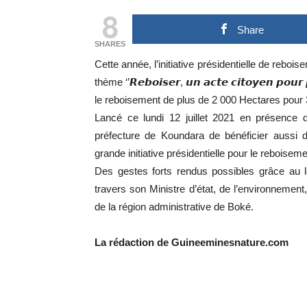
8
Share
SHARES
Cette année, l’initiative présidentielle de rebo
thème ‘’𝙍𝙚𝙗𝙤𝙞𝙨𝙚𝙧, 𝙪𝙣 𝙖𝙘𝙩𝙚 𝙘𝙞𝙩𝙤𝙮𝙚𝙣 𝙥𝙤𝙪𝙧
le reboisement de plus de 2 000 Hectares pour 
Lancé ce lundi 12 juillet 2021 en présence d
préfecture de Koundara de bénéficier aussi de
grande initiative présidentielle pour le reboiseme
Des gestes forts rendus possibles grâce au 
travers son Ministre d’état, de l’environne
de la région administrative de Boké.
La rédaction de Guineeminesnature.com