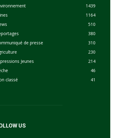
nvironnement
1439
ines
1164
ews
510
eportages
380
ommuniqué de presse
310
riculture
230
pressions Jeunes
214
êche
46
on classé
41
OLLOW US