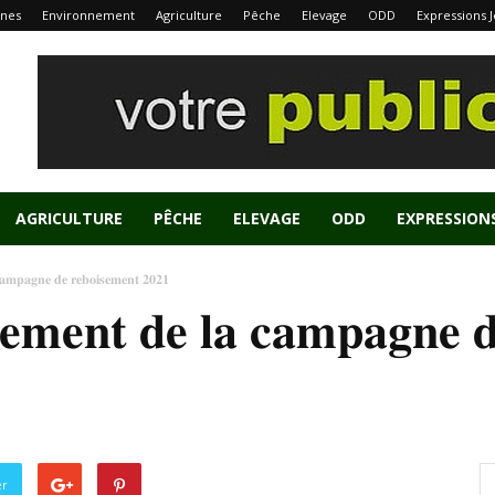
nes
Environnement
Agriculture
Pêche
Elevage
ODD
Expressions 
AGRICULTURE
PÊCHE
ELEVAGE
ODD
EXPRESSION
𝐚𝐦𝐩𝐚𝐠𝐧𝐞 𝐝𝐞 𝐫𝐞𝐛𝐨𝐢𝐬𝐞𝐦𝐞𝐧𝐭 𝟐𝟎𝟐𝟏
𝐦𝐞𝐧𝐭 𝐝𝐞 𝐥𝐚 𝐜𝐚𝐦𝐩𝐚𝐠𝐧𝐞 𝐝
er