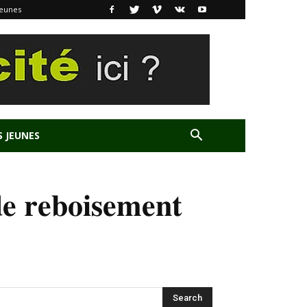
Jeunes
S JEUNES
 𝐫𝐞𝐛𝐨𝐢𝐬𝐞𝐦𝐞𝐧𝐭