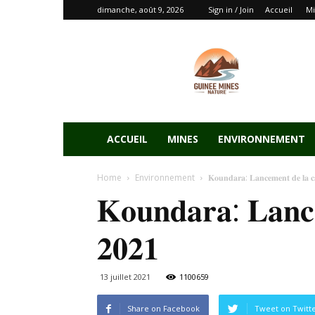
dimanche, août 9, 2026
Sign in / Join
Accueil
Mi
ACCUEIL
MINES
ENVIRONNEMENT
Home
Environnement
𝐊𝐨𝐮𝐧𝐝𝐚𝐫𝐚: 𝐋𝐚𝐧𝐜𝐞𝐦𝐞𝐧𝐭 𝐝𝐞 𝐥𝐚 𝐜
𝐊𝐨𝐮𝐧𝐝𝐚𝐫𝐚: 𝐋𝐚𝐧𝐜
𝟐𝟎𝟐𝟏
13 juillet 2021
1100659
Share on Facebook
Tweet on Twitt