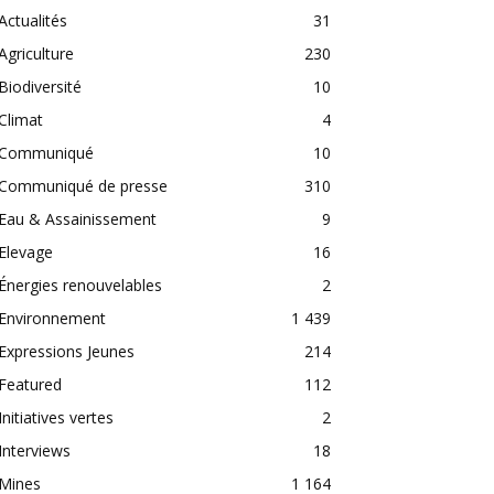
Actualités
31
Agriculture
230
Biodiversité
10
Climat
4
Communiqué
10
Communiqué de presse
310
Eau & Assainissement
9
Elevage
16
Énergies renouvelables
2
Environnement
1 439
Expressions Jeunes
214
Featured
112
Initiatives vertes
2
Interviews
18
Mines
1 164