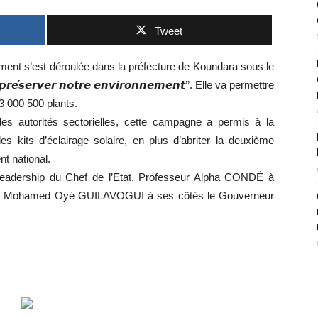
Tweet
isement s’est déroulée dans la préfecture de Koundara sous le
 𝙥𝙧𝙚́𝙨𝙚𝙧𝙫𝙚𝙧 𝙣𝙤𝙩𝙧𝙚 𝙚𝙣𝙫𝙞𝙧𝙤𝙣𝙣𝙚𝙢𝙚𝙣𝙩’’. Elle va permettre
3 000 500 plants.
es autorités sectorielles, cette campagne a permis à la
s kits d’éclairage solaire, en plus d’abriter la deuxième
nt national.
leadership du Chef de l’Etat, Professeur Alpha CONDÉ à
ment, Mohamed Oyé GUILAVOGUI à ses côtés le Gouverneur