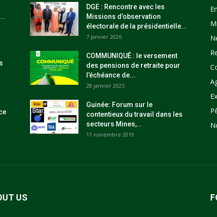
DGE : Rencontre avec les
E
..
Missions d’observation
M
électorale de la présidentielle...
7 janvier 2026
N
R
COMMUNIQUÉ : le versement
s
des pensions de retraite pour
C
l’échéance de...
Ag
28 janvier 2025
Ex
Guinée: Forum sur le
P
ce
contentieux du travail dans les
secteurs Mines,...
N
11 novembre 2019
OUT US
F