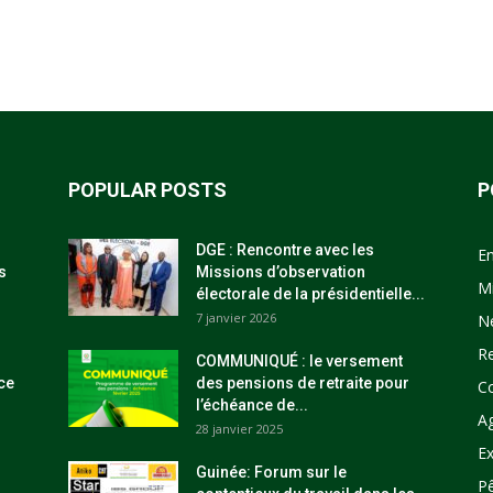
POPULAR POSTS
P
DGE : Rencontre avec les
E
s
Missions d’observation
M
électorale de la présidentielle...
7 janvier 2026
N
R
COMMUNIQUÉ : le versement
ce
des pensions de retraite pour
C
l’échéance de...
Ag
28 janvier 2025
Ex
Guinée: Forum sur le
P