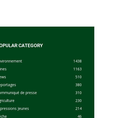
OPULAR CATEGORY
nvironnement
1438
ines
1163
ews
510
eportages
380
ommuniqué de presse
310
riculture
230
pressions Jeunes
214
êche
46