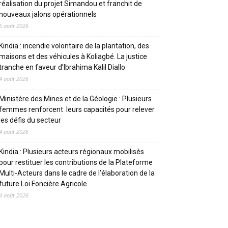
réalisation du projet Simandou et franchit de
nouveaux jalons opérationnels
6 août 2026
Kindia : incendie volontaire de la plantation, des
maisons et des véhicules à Koliagbé. La justice
tranche en faveur d’Ibrahima Kalil Diallo
4 août 2026
Ministère des Mines et de la Géologie : Plusieurs
femmes renforcent leurs capacités pour relever
les défis du secteur
4 août 2026
Kindia : Plusieurs acteurs régionaux mobilisés
pour restituer les contributions de la Plateforme
Multi-Acteurs dans le cadre de l’élaboration de la
future Loi Foncière Agricole
4 août 2026