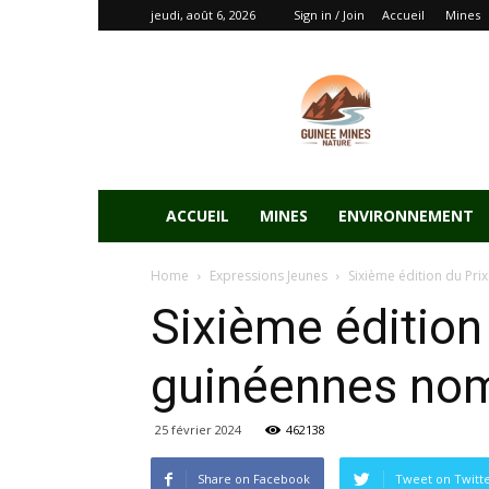
jeudi, août 6, 2026
Sign in / Join
Accueil
Mines
ACCUEIL
MINES
ENVIRONNEMENT
Home
Expressions Jeunes
Sixième édition du Pr
Sixième édition
guinéennes no
25 février 2024
462138
Share on Facebook
Tweet on Twitt