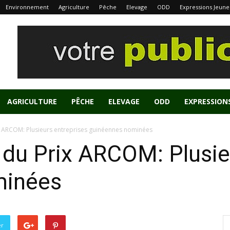
Environnement
Agriculture
Pêche
Elevage
ODD
Expressions Jeune
AGRICULTURE
PÊCHE
ELEVAGE
ODD
EXPRESSION
ix ARCOM: Plusieurs entreprises guinéennes nominées
 du Prix ARCOM: Plusie
minées
er