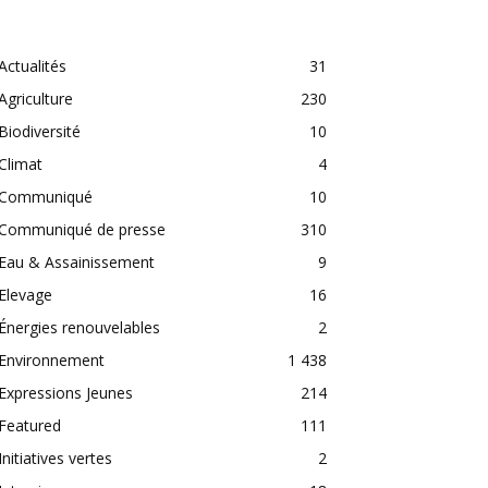
CATEGORIES
Actualités
31
Agriculture
230
Biodiversité
10
Climat
4
Communiqué
10
Communiqué de presse
310
Eau & Assainissement
9
Elevage
16
Énergies renouvelables
2
Environnement
1 438
Expressions Jeunes
214
Featured
111
Initiatives vertes
2