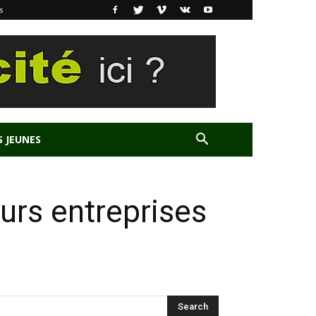
s
S JEUNES
urs entreprises