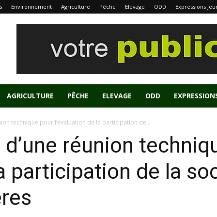
s
Environnement
Agriculture
Pêche
Elevage
ODD
Expressions Jeu
AGRICULTURE
PÊCHE
ELEVAGE
ODD
EXPRESSION
on technique pour l’évaluation de la participation de...
 d’une réunion techniq
a participation de la so
ères