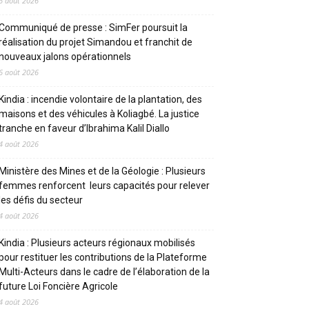
6 août 2026
Communiqué de presse : SimFer poursuit la
réalisation du projet Simandou et franchit de
nouveaux jalons opérationnels
6 août 2026
Kindia : incendie volontaire de la plantation, des
maisons et des véhicules à Koliagbé. La justice
tranche en faveur d’Ibrahima Kalil Diallo
4 août 2026
Ministère des Mines et de la Géologie : Plusieurs
femmes renforcent leurs capacités pour relever
les défis du secteur
4 août 2026
Kindia : Plusieurs acteurs régionaux mobilisés
pour restituer les contributions de la Plateforme
Multi-Acteurs dans le cadre de l’élaboration de la
future Loi Foncière Agricole
4 août 2026