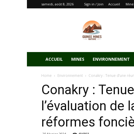
samedi, août 8, 2026
Sign in / Join
Accueil
Mine
ACCUEIL
MINES
ENVIRONNEMENT
Home
Environnement
Conakry : Tenue d’une réuni
Conakry : Tenue
l’évaluation de l
réformes fonci
25 février 2024
496893