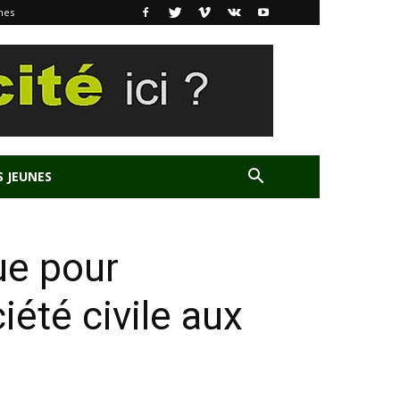
nes
S JEUNES
ue pour
ciété civile aux