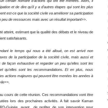
 un certain nombre d’actions qui ont été menées. Alors, il
cipation et de dire qu’il y a d’autres étapes qui sont les plus
t est-ce que la société civile va améliorer sa participation
 un peu de ressources mais avec un résultat important>>.
té atteint, estimant que la qualité des débats et le niveau de
ent satisfaisants.
endant le temps qui nous a été alloué, on est arrivé non
xes de la participation de la société civile, mais aussi et
s de façon exhaustive et regarder un peu qu’elles sont les
et qu’elles sont les recommandations. Et en plus, nous
r les actions majeures qui peuvent être menées les années à
vile>>.
au cours de cette réunion. Ces recommandations vont être
utées lors des prochaines activités. A fait savoir Kaman
-Guinée, avant de profiter de son intervention pour