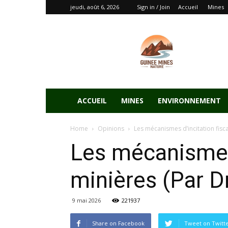
jeudi, août 6, 2026
Sign in / Join
Accueil
Mines
ACCUEIL
MINES
ENVIRONNEMENT
Home
Opinions
Les mécanismes d’incitation fis
Les mécanismes 
minières (Par 
9 mai 2026
221937
Share on Facebook
Tweet on Twitt