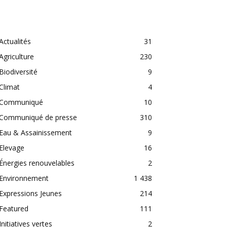
CATEGORIES
Actualités
31
Agriculture
230
Biodiversité
9
Climat
4
Communiqué
10
Communiqué de presse
310
Eau & Assainissement
9
Elevage
16
Énergies renouvelables
2
Environnement
1 438
Expressions Jeunes
214
Featured
111
Initiatives vertes
2