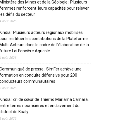
Ministère des Mines et de la Géologie : Plusieurs
femmes renforcent leurs capacités pour relever
les défis du secteur
4 août 2026
Kindia : Plusieurs acteurs régionaux mobilisés
pour restituer les contributions de la Plateforme
Multi-Acteurs dans le cadre de l’élaboration de la
future Loi Foncière Agricole
4 août 2026
Communiqué de presse : SimFer achève une
formation en conduite défensive pour 200
conducteurs communautaires
3 août 2026
Kindia : cri de cœur de Thierno Mariama Camara,
entre terres nourricières et enclavement du
district de Kaaly
3 août 2026