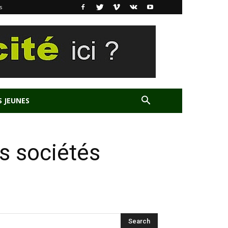
s
S JEUNES
s sociétés