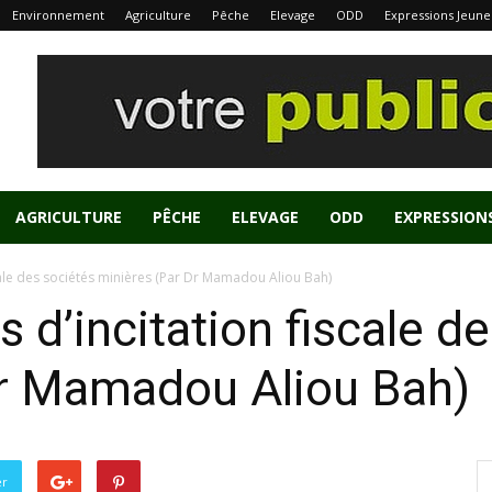
Environnement
Agriculture
Pêche
Elevage
ODD
Expressions Jeune
AGRICULTURE
PÊCHE
ELEVAGE
ODD
EXPRESSION
cale des sociétés minières (Par Dr Mamadou Aliou Bah)
d’incitation fiscale de
Dr Mamadou Aliou Bah)
er