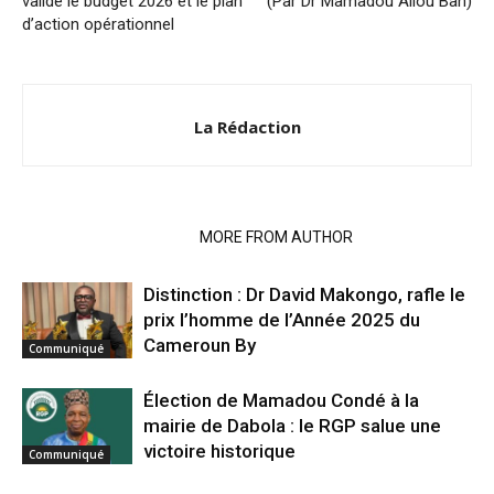
valide le budget 2026 et le plan
(Par Dr Mamadou Aliou Bah)
d’action opérationnel
La Rédaction
RELATED ARTICLES
MORE FROM AUTHOR
Distinction : Dr David Makongo, rafle le
prix l’homme de l’Année 2025 du
Cameroun By
Communiqué
Élection de Mamadou Condé à la
mairie de Dabola : le RGP salue une
victoire historique
Communiqué