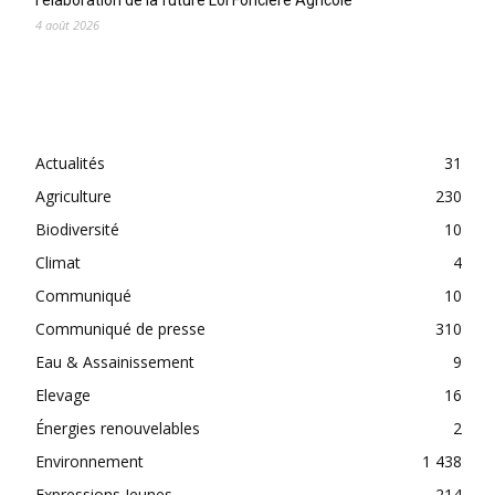
l’élaboration de la future Loi Foncière Agricole
4 août 2026
CATEGORIES
Actualités
31
Agriculture
230
Biodiversité
10
Climat
4
Communiqué
10
Communiqué de presse
310
Eau & Assainissement
9
Elevage
16
Énergies renouvelables
2
Environnement
1 438
Expressions Jeunes
214